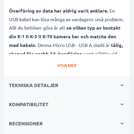
Överföring av data har aldrig varit enklare.
En
USB-kabel kan lösa många av vardagens små problem.
Allt du behöver göra är att
se vilken typ av kontakt
din K-1 II K-3 II K-70 kamera har och matcha den
med kabeln
. Denna Micro USB - USB A sladd är
tålig,
skapad för snabb 1A överföring
samt pålitlig vid
lång användning.
Sladdens 1m längd och PVC
VISA MER
material gör kabeln hållbar
, vilket sparar dig pengar.
TEKNISKA DETALJER
Självklart
stödjer den även både software samt
firmware-uppdateringar
, så att din kamera kan förbli
KOMPATIBILITET
fungerande och uppdaterad på ett kick!
Många fördelar med denna Micro USB
RECENSIONER
överföringskabel för din Pentax kamera!