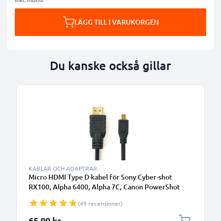
LÄGG TILL I VARUKORGEN
Du kanske också gillar
KABLAR OCH ADAPTRAR
Micro HDMI Type D kabel för Sony Cyber-shot
RX100, Alpha 6400, Alpha 7C, Canon PowerShot
SX740 HS, PowerShot G7 X Mark II TV, DVD, Blu-
(49 recensioner)
Ray, Kamera, Skärm - 1.5m Micro HDMI Type D till
HDMI Standard (Type A)
65,00 kr