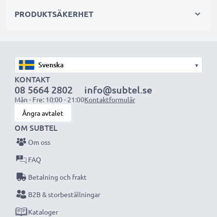
sekundär-, backup-, reserv- eller extrabatterier för
PRODUKTSÄKERHET
både proffs och amatörer.
Välj CELLONIC och kompromissa aldrig med
kvaliteten. Beställ nu!
▾
KONTAKT
08 5664 2802
info@subtel.se
Mån - Fre: 10:00 - 21:00
Kontaktformulär
Ångra avtalet
OM SUBTEL
Om oss
FAQ
Betalning och frakt
B2B & storbeställningar
Kataloger