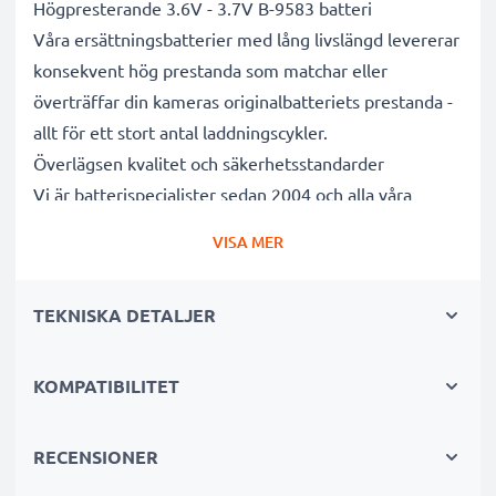
Högpresterande 3.6V - 3.7V B-9583 batteri
Våra ersättningsbatterier med lång livslängd levererar
konsekvent hög prestanda som matchar eller
överträffar din kameras originalbatteriets prestanda -
allt för ett stort antal laddningscykler.
Överlägsen kvalitet och säkerhetsstandarder
Vi är batterispecialister sedan 2004 och alla våra
ersättningsbatterier genomgår strikta och noggranna
VISA MER
tester under hela produktionsprocessen för att helt
och hållet uppfylla de högsta EU- standarderna och
TEKNISKA DETALJER
mer därtill. Det är därför de levereras med 3 års
garanti.
Oumbärliga i alla fotografers kameraväskor
KOMPATIBILITET
Dessa ersättningsbatterier för kameror ger tillförlitlig
kraft för intensiva, långvariga foto- eller
RECENSIONER
videoinspelningar och är perfekta som primär-,