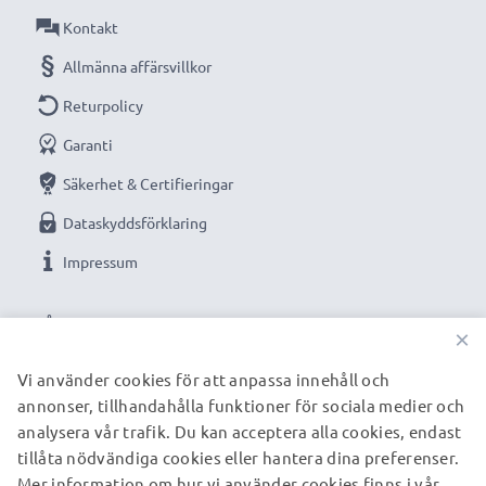
Kontakt
trygg strömkälla.
Allmänna affärsvillkor
Returpolicy
★
3 års garanti
★
Garanti
Vi grundades år 2004 och är en internationell
specialist som endast erbjuder kvalitetsprodukter.
Säkerhet & Certifieringar
Därför har vi en garanti på 36 månader!
Dataskyddsförklaring
Impressum
VÅRA BETALNINGSALTERNATIV
×
Vi använder cookies för att anpassa innehåll och
annonser, tillhandahålla funktioner för sociala medier och
VÅRA FRAKTPARTNERS
analysera vår trafik. Du kan acceptera alla cookies, endast
tillåta nödvändiga cookies eller hantera dina preferenser.
Mer information om hur vi använder cookies finns i vår
© subtel.se 2026