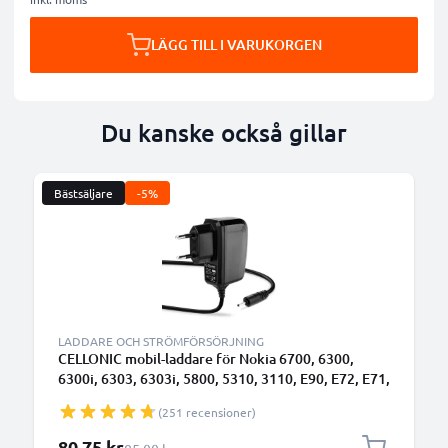
LÄGG TILL I VARUKORGEN
Du kanske också gillar
Bästsäljare
-5%
LADDARE OCH STRÖMFÖRSÖRJNING
CELLONIC mobil-laddare för Nokia 6700, 6300,
6300i, 6303, 6303i, 5800, 5310, 3110, E90, E72, E71,
N73, N70, N8 med 2.5W 0.5A / 500mA
(251 recensioner)
snabbladdning - strömadapter för mobiltelefon med
1.10m lång kabel
Specialpris
80,75 kr