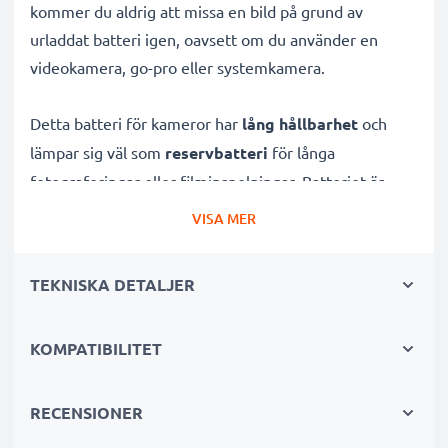
kommer du aldrig att missa en bild på grund av
urladdat batteri igen, oavsett om du använder en
videokamera, go-pro eller systemkamera.
Detta batteri för kameror har
lång hållbarhet
och
lämpar sig väl som
reservbatteri
för långa
fotograferingar eller filminspelningar. Batteriet är
uppladdningsbart
och utvecklat specifikt för
VISA MER
digitalkameror och systemkameror
för att ge dessa
rejält med kraft.
TEKNISKA DETALJER
Många fördelar med detta kamerabatteri för din
KOMPATIBILITET
Praktica kamera!
✔ Hög kapacitet för lång användning:
3.6V - 3.7V,
RECENSIONER
900mAh