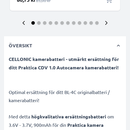
Ordinarie pris
85,00 kr
ÖVERSIKT
CELLONIC kamerabatteri - utmärkt ersättning för
ditt Praktica CDV 1.0 Autocamera kamerabatteri!
Optimal ersättning för ditt BL-4C originalbatteri /
kamerabatteri!
Med detta
högkvalitativa ersättningsbatteri
om
3.6V - 3.7V, 900mAh för din
Praktica kamera