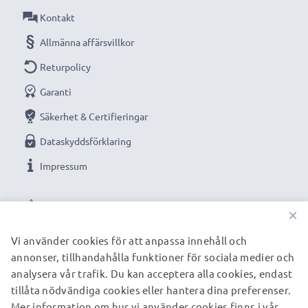
Kontakt
Allmänna affärsvillkor
Returpolicy
Garanti
Säkerhet & Certifieringar
Dataskyddsförklaring
Impressum
VÅRA BETALNINGSALTERNATIV
×
Vi använder cookies för att anpassa innehåll och
annonser, tillhandahålla funktioner för sociala medier och
VÅRA FRAKTPARTNERS
analysera vår trafik. Du kan acceptera alla cookies, endast
tillåta nödvändiga cookies eller hantera dina preferenser.
Mer information om hur vi använder cookies finns i vår
© subtel.se 2026