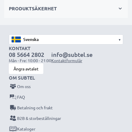
sekundär-, backup-, reserv- eller extrabatterier för
PRODUKTSÄKERHET
både proffs och amatörer.
Välj CELLONIC och kompromissa aldrig med
kvaliteten. Beställ nu!
▾
KONTAKT
08 5664 2802
info@subtel.se
Mån - Fre: 10:00 - 21:00
Kontaktformulär
Ångra avtalet
OM SUBTEL
Om oss
FAQ
Betalning och frakt
B2B & storbeställningar
Kataloger