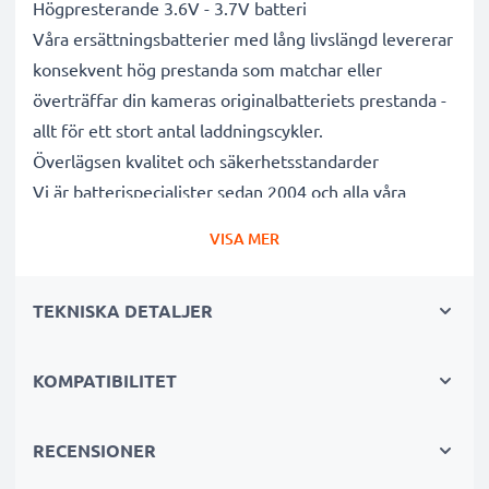
Högpresterande 3.6V - 3.7V batteri
Våra ersättningsbatterier med lång livslängd levererar
konsekvent hög prestanda som matchar eller
överträffar din kameras originalbatteriets prestanda -
allt för ett stort antal laddningscykler.
Överlägsen kvalitet och säkerhetsstandarder
Vi är batterispecialister sedan 2004 och alla våra
ersättningsbatterier genomgår strikta och noggranna
VISA MER
tester under hela produktionsprocessen för att helt
och hållet uppfylla de högsta EU- standarderna och
TEKNISKA DETALJER
mer därtill. Det är därför de levereras med 3 års
garanti.
Oumbärliga i alla fotografers kameraväskor
KOMPATIBILITET
Dessa ersättningsbatterier för kameror ger tillförlitlig
kraft för intensiva, långvariga foto- eller
RECENSIONER
videoinspelningar och är perfekta som primär-,