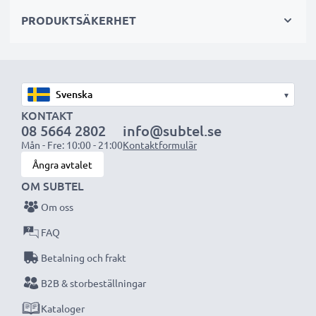
sekundär-, backup-, reserv- eller extrabatterier för
PRODUKTSÄKERHET
både proffs och amatörer.
Välj CELLONIC och kompromissa aldrig med
kvaliteten. Beställ nu!
▾
KONTAKT
08 5664 2802
info@subtel.se
Mån - Fre: 10:00 - 21:00
Kontaktformulär
Ångra avtalet
OM SUBTEL
Om oss
FAQ
Betalning och frakt
B2B & storbeställningar
Kataloger