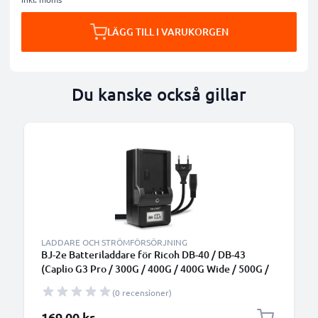
LÄGG TILL I VARUKORGEN
Du kanske också gillar
B
LADDARE OCH STRÖMFÖRSÖRJNING
BJ-2e Batteriladdare för Ricoh DB-40 / DB-43
(Caplio G3 Pro / 300G / 400G / 400G Wide / 500G /
500G Wide) Kamerabatterier från CELLONIC
(0 recensioner)
169,00 kr