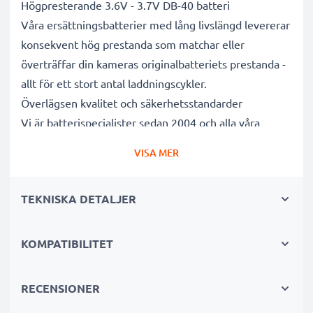
Högpresterande 3.6V - 3.7V DB-40 batteri
Våra ersättningsbatterier med lång livslängd levererar
konsekvent hög prestanda som matchar eller
överträffar din kameras originalbatteriets prestanda -
allt för ett stort antal laddningscykler.
Överlägsen kvalitet och säkerhetsstandarder
Vi är batterispecialister sedan 2004 och alla våra
ersättningsbatterier genomgår strikta och noggranna
VISA MER
tester under hela produktionsprocessen för att helt
och hållet uppfylla de högsta EU- standarderna och
TEKNISKA DETALJER
mer därtill. Det är därför de levereras med 3 års
garanti.
Oumbärliga i alla fotografers kameraväskor
KOMPATIBILITET
Dessa ersättningsbatterier för kameror ger tillförlitlig
kraft för intensiva, långvariga foto- eller
RECENSIONER
videoinspelningar och är perfekta som primär-,