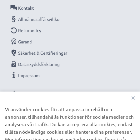
Kontakt
Allmänna affärsvillkor
Returpolicy
Garanti
Säkerhet & Certifieringar
Dataskyddsförklaring
Impressum
VÅRA BETALNINGSALTERNATIV
×
Vi använder cookies för att anpassa innehåll och
annonser, tillhandahålla funktioner för sociala medier och
VÅRA FRAKTPARTNERS
analysera vår trafik. Du kan acceptera alla cookies, endast
tillåta nödvändiga cookies eller hantera dina preferenser.
Mer information om hur vi använder cookies finns i vår
© subtel.se 2026