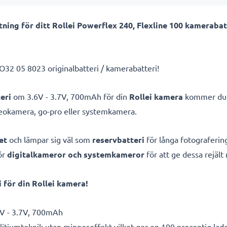
ing för ditt Rollei Powerflex 240, Flexline 100 kamerabat
32 05 8023 originalbatteri / kamerabatteri!
eri
om 3.6V - 3.7V, 700mAh för din
Rollei kamera
kommer du a
deokamera, go-pro eller systemkamera.
et
och lämpar sig väl som
reservbatteri
för långa fotografering
ör
digitalkameror och systemkameror
för att ge dessa rejält
för din Rollei kamera!
V - 3.7V, 700mAh
litiumteknik utan minneseffekt vilket ger en 100 procentig lad