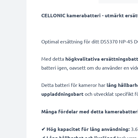
CELLONIC kamerabatteri - utmärkt ersättn
Optimal ersättning för ditt DS5370 NP-45 DO
Med detta
högkvalitativa ersättningsbatt
batteri igen, oavsett om du använder en vi
Detta batteri för kameror har
lång hållbarh
uppladdningsbart
och utvecklat specifikt f
Många fördelar med detta kamerabatteri 
✔ Hög kapacitet för lång användning:
3.6
✔ Lång hållbarhet och livslängd
tack vare 