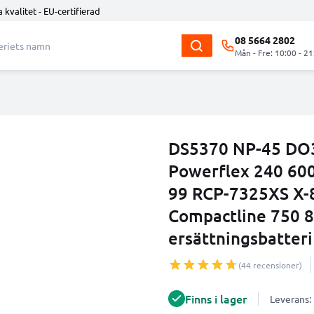
 kvalitet - EU-certifierad
08 5664 2802
Mån - Fre: 10:00 - 21
DS5370 NP-45 DO32
Powerflex 240 600
99 RCP-7325XS X-8
Compactline 750 
ersättningsbatteri
(44 recensioner)
Finns i lager
Leverans: