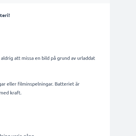
teri!
ldrig att missa en bild på grund av urladdat
ar eller filminspelningar. Batteriet är
 med kraft.
dning varje gång