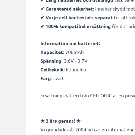
✔ Garanterad säkerhet:
Innehar skydd mot 
✔ Varje cell har testats separat
för att sä
✔ 100% kompatibel ersättning
för ditt ori
Information om batteriet:
Kapacitet
: 700mAh
Spänning
: 3.6V - 3.7V
Cellteknik
: litium Ion
Färg
: svart
Ersättningsbatteri från CELLONIC är en prisv
★
3 års garanti
★
Vi grundades år 2004 och är en internationel