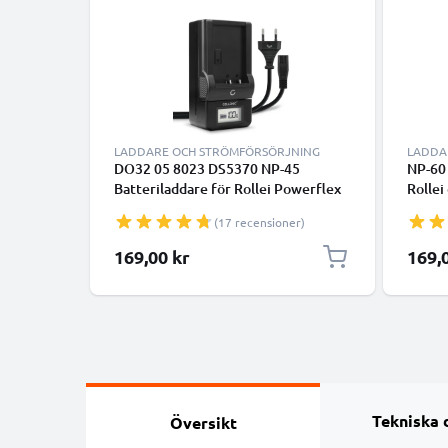
LADDARE OCH STRÖMFÖRSÖRJNING
LADDA
DO32 05 8023 DS5370 NP-45
NP-60 
Batteriladdare för Rollei Powerflex
Rollei
240 600 400 440 450 455 Sportsline
dt420
(17 recensioner)
99 100 RCP-7325XS X-8 XS-10
dp600
Flexline 250 Kamerabatterier från
CELLO
169,00 kr
169,
CELLONIC
Tekniska 
Översikt