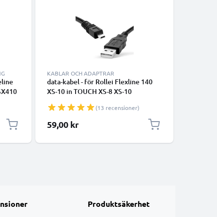
-5%
NG
KABLAR OCH ADAPTRAR
KABLAR 
eline
data-kabel - för Rollei Flexline 140
RCA-kabel
SX410
XS-10 in TOUCH XS-8 XS-10
XS-8 / XS
Movieline Powerflex Compact
Movielin
(13 recensioner)
IC
kamera - 1.5m PVC Datakabel svart
DVD, Blu
AV-kabel
Specialpr
59,00 kr
85,50 k
Audio-V
nsioner
Produktsäkerhet