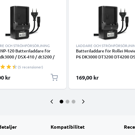
RE OCH STRÖMFÖRSÖRJNING
LADDARE OCH STRÖMFÖRSÖRJNI
NP-120 Batteriladdare för
Batteriladdare för Rollei Movi
 dk3000 / DSX-410 / dt3200 /
P6 DK3000 DT3200 DT4200 D
0 / Prego dp5300 / Prego
DP5300 DP6000 DP 6300
(5 recensioner)
0 Kamerabatterier från
Kamerabatterier från CELLON
NIC
00 kr
169,00 kr
detaljer
Kompatibilitet
Rece