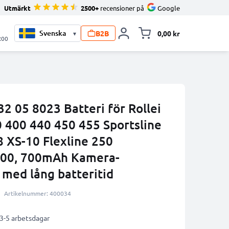
Utmärkt
2500+
recensioner på
Google
B2B
0,00 kr
▾
Toggle minicart, V
:00
 05 8023 Batteri för Rollei
 400 440 450 455 Sportsline
 XS-10 Flexline 250
800, 700mAh Kamera-
 med lång batteritid
Artikelnummer: 400034
 3-5 arbetsdagar