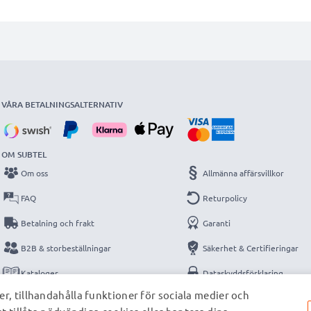
VÅRA BETALNINGSALTERNATIV
OM SUBTEL
Om oss
Allmänna affärsvillkor
FAQ
Returpolicy
Betalning och frakt
Garanti
B2B & storbeställningar
Säkerhet & Certifieringar
Kataloger
Dataskyddsförklaring
r, tillhandahålla funktioner för sociala medier och
Kontakt
Impressum