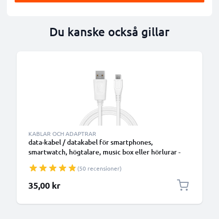
Du kanske också gillar
B
KABLAR OCH ADAPTRAR
data-kabel / datakabel för smartphones,
smartwatch, högtalare, music box eller hörlurar -
1m 1A överföringssladd PVC Datakabel vit
(50 recensioner)
35,00 kr