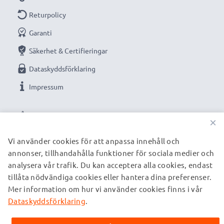
Optimerat för bland annat:
Samsung Wave 3 /
Returpolicy
Galaxy Xcover / Omnia W telefon, mobiltelefon,
Garanti
smartphone med flera
Säkerhet & Certifieringar
Ersättningsbatteri från subtel – hög kvalitet till ett
Dataskyddsförklaring
rimligt pris.
Impressum
VÅRA BETALNINGSALTERNATIV
★
3 års garanti
★
×
Vi grundades år 2004 och är en internationell
Vi använder cookies för att anpassa innehåll och
specialist som erbjuder kvalitetsprodukter. Därför har
annonser, tillhandahålla funktioner för sociala medier och
VÅRA FRAKTPARTNERS
vi en garanti på 36 månader!
analysera vår trafik. Du kan acceptera alla cookies, endast
tillåta nödvändiga cookies eller hantera dina preferenser.
Mer information om hur vi använder cookies finns i vår
© subtel.se 2026
Alla priser är inklusive moms och exklusive fraktkostnader.
Dataskyddsförklaring
.
Observera att alla varumärken som nämns är registrerade
varumärken tillhörande deras ägare och anges på våra