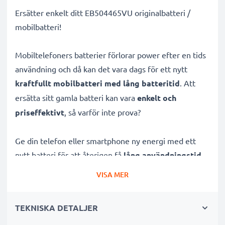
Ersätter enkelt ditt EB504465VU originalbatteri /
mobilbatteri!
Mobiltelefoners batterier förlorar power efter en tids
användning och då kan det vara dags för ett nytt
kraftfullt mobilbatteri med lång batteritid
. Att
ersätta sitt gamla batteri kan vara
enkelt och
priseffektivt
, så varför inte prova?
Ge din telefon eller smartphone ny energi med ett
nytt batteri för att återigen få
lång användningstid
.
Snart kan du lyssna på musik i timmar, se ändlösa
VISA MER
videor eller ha igång din GPS på roadtrippen igen. Allt
du behöver är detta batteri, ett par verktyg och en
TEKNISKA DETALJER
tutorial från YouTube.