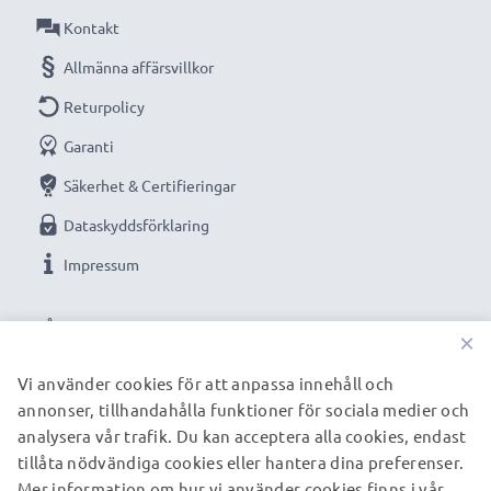
Kontakt
Färg
: svart
Allmänna affärsvillkor
Optimerat för bland annat:
Sepura STP9000,
Returpolicy
STP8000, SC2020, SC20, SC21, STP9038, STP8038
Garanti
radio, tvåvägsradio, walkie-talkie, komradio, portabel
radio med flera.
Säkerhet & Certifieringar
Dataskyddsförklaring
Ersättningsbatteri från subtel – hög kvalitet till ett
Impressum
rimligt pris.
VÅRA BETALNINGSALTERNATIV
×
★
3 års garanti
★
Vi använder cookies för att anpassa innehåll och
Vi grundades år 2004 och är en internationell
annonser, tillhandahålla funktioner för sociala medier och
VÅRA FRAKTPARTNERS
specialist som endast erbjuder kvalitetsprodukter.
analysera vår trafik. Du kan acceptera alla cookies, endast
tillåta nödvändiga cookies eller hantera dina preferenser.
Därför har vi en garanti på 36 månader!
Mer information om hur vi använder cookies finns i vår
© subtel.se 2026