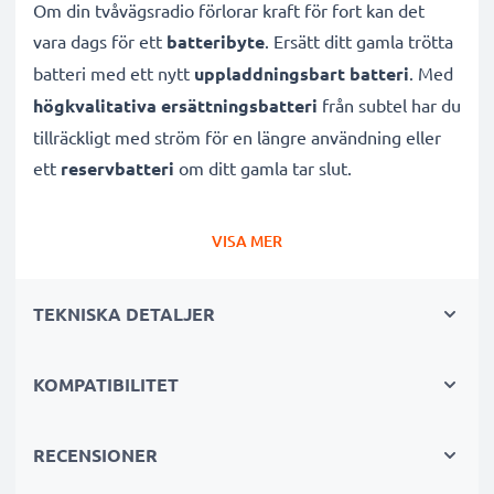
Om din tvåvägsradio förlorar kraft för fort kan det
vara dags för ett
batteribyte
. Ersätt ditt gamla trötta
batteri med ett nytt
uppladdningsbart batteri
. Med
högkvalitativa ersättningsbatteri
från subtel har du
tillräckligt med ström för en längre användning eller
ett
reservbatteri
om ditt gamla tar slut.
Med ett nytt 7.4V 1880mAh batteri får
din walkie-
VISA MER
talkie nytt liv och längre batteritid igen
, så att du
slipper ta onödiga laddningspauser när du inte har tid
TEKNISKA DETALJER
att vänta. Var säker på att hålla kontakten med detta
effektiva tvåvägsradio-batteri för komradio!
KOMPATIBILITET
Ett kraftfullt ersättnings-batteri för din Sepura
radio med många fördelar!
RECENSIONER