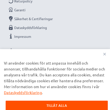
Returpolicy
trygg strömkälla.
Garanti
Säkerhet & Certifieringar
★
3 års garanti
★
Dataskyddsförklaring
Vi grundades år 2004 och är en internationell
Impressum
specialist som endast erbjuder kvalitetsprodukter.
Därför har vi en garanti på 36 månader!
VÅRA BETALNINGSALTERNATIV
×
Vi använder cookies för att anpassa innehåll och
annonser, tillhandahålla funktioner för sociala medier och
VÅRA FRAKTPARTNERS
analysera vår trafik. Du kan acceptera alla cookies, endast
tillåta nödvändiga cookies eller hantera dina preferenser.
Mer information om hur vi använder cookies finns i vår
© subtel.se 2026
Alla priser är inklusive moms och exklusive fraktkostnader.
Dataskyddsförklaring
.
Observera att alla varumärken som nämns är registrerade
varumärken tillhörande deras ägare och anges på våra
TILLÅT ALLA
webbsidor enbart för att ge information om våra produkter.