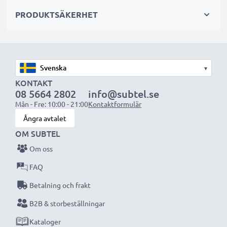
PRODUKTSÄKERHET
OBS:
Ladda batterierna helt innan första användning
för bästa resultat och livslängd.
Varje CELLONIC batteri genomgår noggranna
▾
tester för bästa prestanda och hållbarhet. Beställ
KONTAKT
08 5664 2802
info@subtel.se
nu – snabb leverans & 3 års garanti!
Mån - Fre: 10:00 - 21:00
Kontaktformulär
Ångra avtalet
OM SUBTEL
Om oss
FAQ
Betalning och frakt
B2B & storbeställningar
Kataloger