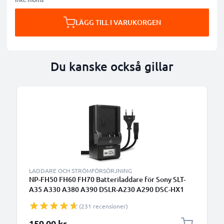
LÄGG TILL I VARUKORGEN
Du kanske också gillar
LADDARE OCH STRÖMFÖRSÖRJNING
NP-FH50 FH60 FH70 Batteriladdare för Sony SLT-
A35 A330 A380 A390 DSLR-A230 A290 DSC-HX1
HX100V HX200V HDR-SR11 Kamerabatterier från
(231 recensioner)
CELLONIC
159,00 kr