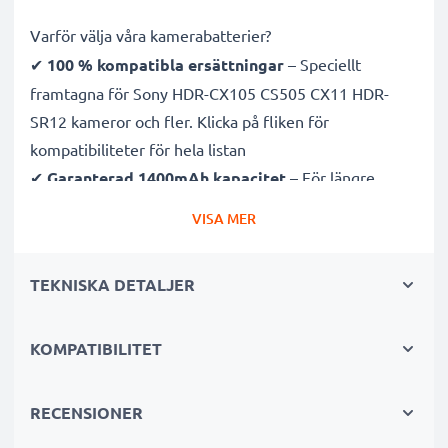
Varför välja våra kamerabatterier?
✔
100 % kompatibla ersättningar
– Speciellt
framtagna för Sony HDR-CX105 CS505 CX11 HDR-
SR12 kameror och fler. Klicka på fliken för
kompatibiliteter för hela listan
✔
Garanterad 1400mAh kapacitet
– För längre
fotosessioner med färre laddningsavbrott
VISA MER
✔
Avancerad litium Ion teknik
– Stabil effekt, lång
livslängd och effektiv prestanda
TEKNISKA DETALJER
✔
Hög kvalitet & säkerhet
– Noggrant testade för
att uppfylla högsta krav
✔
KOMPATIBILITET
Enkel installation & perfekt passform
– Fungerar
även med original laddare
RECENSIONER