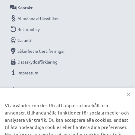
Kontakt
Allmänna affärsvillkor
Returpolicy
Garanti
Säkerhet & Certifieringar
Dataskyddsförklaring
Impressum
VÅRA BETALNINGSALTERNATIV
×
Vi använder cookies för att anpassa innehåll och
annonser, tillhandahålla funktioner för sociala medier och
VÅRA FRAKTPARTNERS
analysera vår trafik. Du kan acceptera alla cookies, endast
tillåta nödvändiga cookies eller hantera dina preferenser.
Mer information om hur vi använder cookies finns i vår
© subtel.se 2026