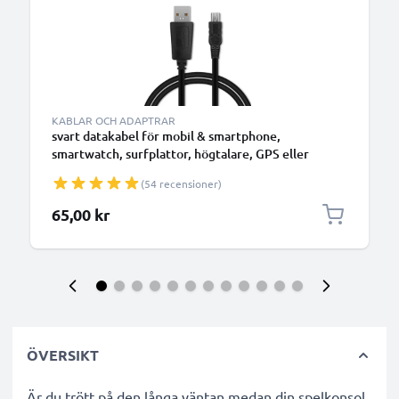
KABLAR OCH ADAPTRAR
svart datakabel för mobil & smartphone,
smartwatch, surfplattor, högtalare, GPS eller
hörlurar - 1m 1A för snabb överföring - PVC USB-
(54 recensioner)
sladd
65,00 kr
ÖVERSIKT
Är du trött på den långa väntan medan din spelkonsol