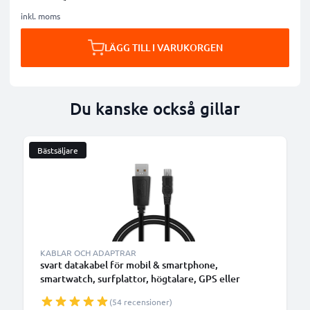
inkl. moms
LÄGG TILL I VARUKORGEN
Du kanske också gillar
Bästsäljare
KABLAR OCH ADAPTRAR
svart datakabel för mobil & smartphone,
smartwatch, surfplattor, högtalare, GPS eller
hörlurar - 1m 1A för snabb överföring - PVC USB-
(54 recensioner)
sladd