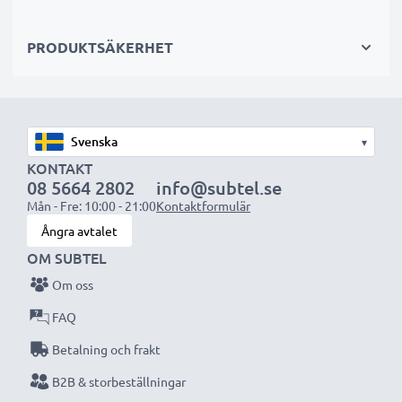
PRODUKTSÄKERHET
OBS:
Ladda batterierna helt innan första användning
för bästa resultat och livslängd.
Varje CELLONIC batteri genomgår noggranna
▾
tester för bästa prestanda och hållbarhet. Beställ
KONTAKT
08 5664 2802
info@subtel.se
nu – snabb leverans & 3 års garanti!
Mån - Fre: 10:00 - 21:00
Kontaktformulär
Ångra avtalet
OM SUBTEL
Om oss
FAQ
Betalning och frakt
B2B & storbeställningar