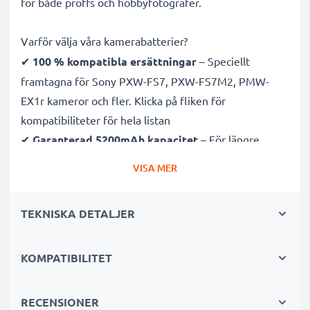
för både proffs och hobbyfotografer.
Varför välja våra kamerabatterier?
✔
100 % kompatibla ersättningar
– Speciellt
framtagna för Sony PXW-FS7, PXW-FS7M2, PMW-
EX1r kameror och fler. Klicka på fliken för
kompatibiliteter för hela listan
✔
Garanterad 5200mAh kapacitet
– För längre
fotosessioner med färre laddningsavbrott
VISA MER
✔
Avancerad litium Ion teknik
– Stabil effekt, lång
livslängd och effektiv prestanda
TEKNISKA DETALJER
✔
Hög kvalitet & säkerhet
– Noggrant testade för
att uppfylla högsta krav
✔
KOMPATIBILITET
Enkel installation & perfekt passform
– Fungerar
även med original laddare
RECENSIONER