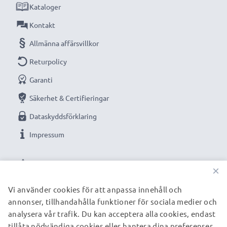
Kataloger
Kontakt
Allmänna affärsvillkor
Returpolicy
Garanti
Säkerhet & Certifieringar
Dataskyddsförklaring
Impressum
VÅRA BETALNINGSALTERNATIV
×
Vi använder cookies för att anpassa innehåll och
annonser, tillhandahålla funktioner för sociala medier och
VÅRA FRAKTPARTNERS
analysera vår trafik. Du kan acceptera alla cookies, endast
tillåta nödvändiga cookies eller hantera dina preferenser.