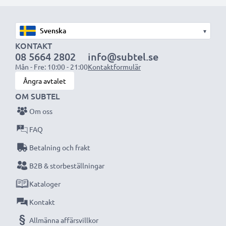
med högre kapacitet (1 000 mAh eller mer) kommer
att sticka ut något under den bärbara datorn, eller på
▾
dess baksida, men lämpar sig ändå för användning då
KONTAKT
det har utformats för att vara kompatibelt med
08 5664 2802
info@subtel.se
datorns batteriutrymme.
Mån - Fre: 10:00 - 21:00
Kontaktformulär
Ångra avtalet
Välj CELLONIC och kompromissa aldrig med
OM SUBTEL
kvaliteten. Beställ nu!
Om oss
FAQ
Betalning och frakt
B2B & storbeställningar
Kataloger
Kontakt
Allmänna affärsvillkor