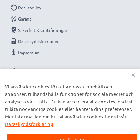
Returpolicy
Garanti
Säkerhet & Certifieringar
Dataskyddsförklaring
Impressum
VÅRA BETALNINGSALTERNATIV
×
Vi använder cookies för att anpassa innehåll och
annonser, tillhandahålla funktioner för sociala medier och
VÅRA FRAKTPARTNERS
analysera vår trafik. Du kan acceptera alla cookies, endast
tillåta nödvändiga cookies eller hantera dina preferenser.
Mer information om hur vi använder cookies finns i vår
© subtel.se 2026
Alla priser är inklusive moms och exklusive fraktkostnader.
Dataskyddsförklaring
.
Observera att alla varumärken som nämns är registrerade
varumärken tillhörande deras ägare och anges på våra