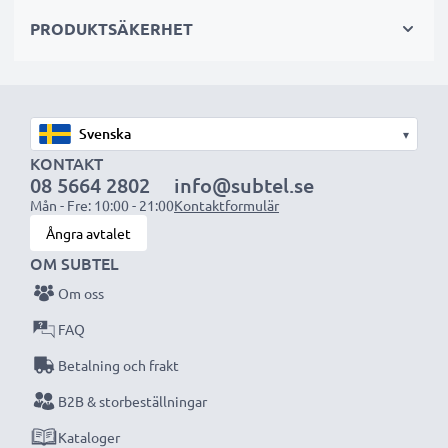
100 procentig laddning varje gång
PRODUKTSÄKERHET
✔ Garanterad säkerhet:
Innehar skydd mot
kortslutning, överhettning och överspänning
✔ Varje battericell har testats separat
för att
säkerställa en professionell standard
▾
KONTAKT
✔ 100% kompatibel ersättning
för ditt
08 5664 2802
info@subtel.se
originalbatteri
Mån - Fre: 10:00 - 21:00
Kontaktformulär
Ångra avtalet
Information om batteriet:
OM SUBTEL
Kapacitet
: 700mAh
Om oss
FAQ
Spänning
: 3.6V
Betalning och frakt
Cellteknik
: NiMH
B2B & storbeställningar
Kataloger