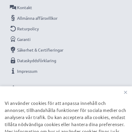
Färg
: grön
Kontakt
Allmänna affärsvillkor
Ersättningsbatteri från subtel är en prisvärd trygg
Returpolicy
strömkälla.
Garanti
Säkerhet & Certifieringar
★
3 års garanti
★
Dataskyddsförklaring
Vi grundades år 2004 och är en internationell
Impressum
specialist som endast erbjuder kvalitetsprodukter.
Därför har vi 36 månaders garanti!
VÅRA BETALNINGSALTERNATIV
×
Vi använder cookies för att anpassa innehåll och
annonser, tillhandahålla funktioner för sociala medier och
VÅRA FRAKTPARTNERS
analysera vår trafik. Du kan acceptera alla cookies, endast
tillåta nödvändiga cookies eller hantera dina preferenser.
Mer information om hur vi använder cookies finns i vår
© subtel.se 2026