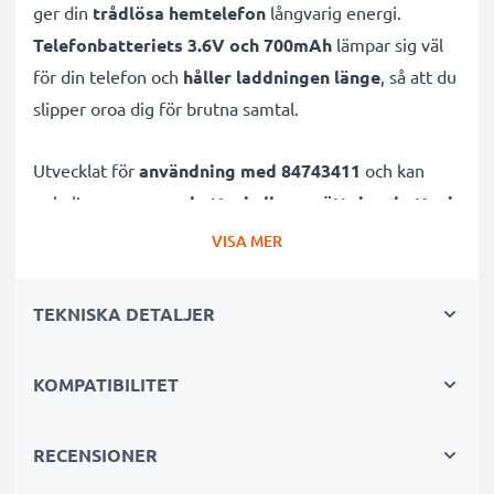
ger din
trådlösa hemtelefon
långvarig energi.
Telefonbatteriets 3.6V och 700mAh
lämpar sig väl
för din telefon och
håller laddningen länge
, så att du
slipper oroa dig för brutna samtal.
Utvecklat för
användning med 84743411
och kan
enkelt agera
reservbatteri eller ersättningsbatteri
för sladdlös telefon. Batteriets teknologi gör det
VISA MER
hållbart och pålitligt.
TEKNISKA DETALJER
Många fördelar med detta 84743411
ersättningsbatteri för Spectralink trådlös telefon!
KOMPATIBILITET
✔ Hög kapacitet för långa samtal:
3.6V, 700mAh
✔ Lång hållbarhet och livslängd
RECENSIONER
tack vare NiMH
teknik med minskad effekt på minnet vilket ger en