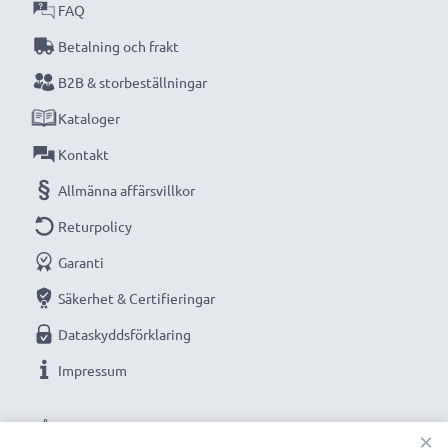
FAQ
Betalning och frakt
★
3 års garanti
★
B2B & storbeställningar
Vi grundades år 2004 och är en internationell
Kataloger
specialist som endast erbjuder kvalitetsprodukter.
Kontakt
Därför har vi en garanti på 36 månader!
Allmänna affärsvillkor
Returpolicy
Garanti
Säkerhet & Certifieringar
Dataskyddsförklaring
Impressum
VÅRA BETALNINGSALTERNATIV
×