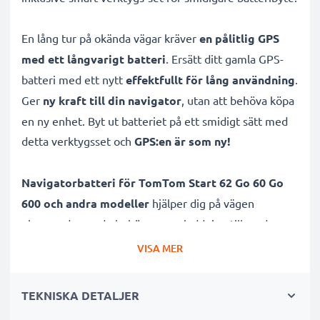
En lång tur på okända vägar kräver
en pålitlig GPS
med ett långvarigt batteri
. Ersätt ditt gamla GPS-
batteri med ett nytt
effektfullt för lång användning
.
Ger
ny kraft till din navigator
, utan att behöva köpa
en ny enhet. Byt ut batteriet på ett smidigt sätt med
detta verktygsset och
GPS:en är som ny!
Navigatorbatteri för TomTom Start 62 Go 60 Go
600 och andra modeller
hjälper dig på vägen
oberoende om du behöver mer laddning till vardags
eller är ute på språng. Med
lång batteritid
garanterar
VISA MER
vi maximal frihet, även utan strömkälla.
Utbytesbatteriet har hög kapacitet 1200mAh, 3.6V -
TEKNISKA DETALJER
3.7V och lång livslängd tack vare modern litiumteknik