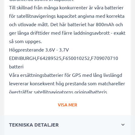
Till skillnad från många konkurrenter är våra batterier
för satellitnavigerings kapacitet angivna med korrekta
och utlovade mått. Det här batteriet har 800mAh och
ger långa drifttider med färre laddningsavbrott - exakt
så som uppges.
Högpresterande 3.6V - 3.7V
EDINBURGH,F64289525,F650010252,F709070710
batteri
Våra ersättningsbatterier för GPS med lång livslängd
levererar konsekvent hög prestanda som matchareller
överträffar satellitnavigatorns originalbatteris
prestanda - allt för ett stort antal laddningscykler.
VISA MER
Överlägsen kvalitet och säkerhetsstandarder
Vi är batterispecialister sedan 2004 och alla våra
TEKNISKA DETALJER
ersättningsbatterier genomgår strikta och noggranna
tester under hela produktionsprocessen för att helt