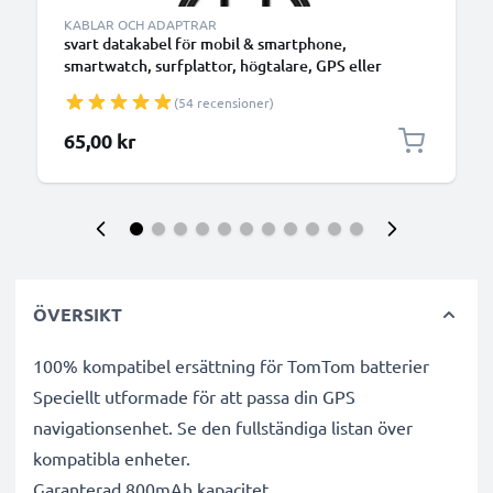
KABLAR OCH ADAPTRAR
svart datakabel för mobil & smartphone,
smartwatch, surfplattor, högtalare, GPS eller
hörlurar - 1m 1A för snabb överföring - PVC USB-
(54 recensioner)
sladd
65,00 kr
ÖVERSIKT
100% kompatibel ersättning för TomTom batterier
Speciellt utformade för att passa din GPS
navigationsenhet. Se den fullständiga listan över
kompatibla enheter.
Garanterad 800mAh kapacitet