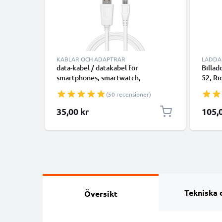
KABLAR OCH ADAPTRAR
LADDA
data-kabel / datakabel för
Billad
smartphones, smartwatch,
52, Ri
högtalare, music box eller hörlurar -
(2016)
(50 recensioner)
1m 1A överföringssladd PVC
Start 
Datakabel vit
med s
35,00 kr
105,
USB-ka
Tekniska 
Översikt