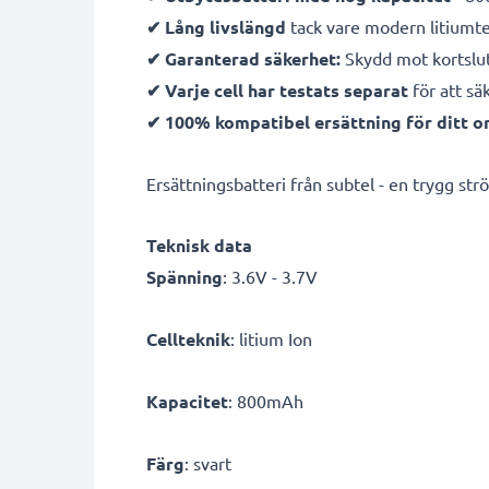
✔ Lång livslängd
tack vare modern litiumt
✔ Garanterad säkerhet:
Skydd mot kortslut
✔ Varje cell har testats separat
för att sä
✔ 100% kompatibel ersättning för ditt or
Ersättningsbatteri från subtel - en trygg ström
Teknisk data
Spänning
: 3.6V - 3.7V
Cellteknik
: litium Ion
Kapacitet
: 800mAh
Färg
: svart