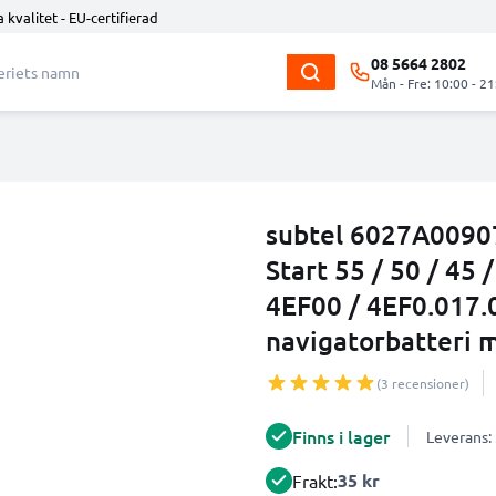
 kvalitet - EU-certifierad
08 5664 2802
Mån - Fre: 10:00 - 21
subtel 6027A0090
Start 55 / 50 / 45 
4EF00 / 4EF0.017.
navigatorbatteri m
(3 recensioner)
Finns i lager
Leverans:
35 kr
Frakt: