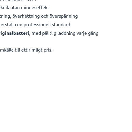
eknik utan minneseffekt
ning, överhettning och överspänning
kerställa en professionell standard
iginalbatteri
, med pålitlig laddning varje gång
källa till ett rimligt pris.