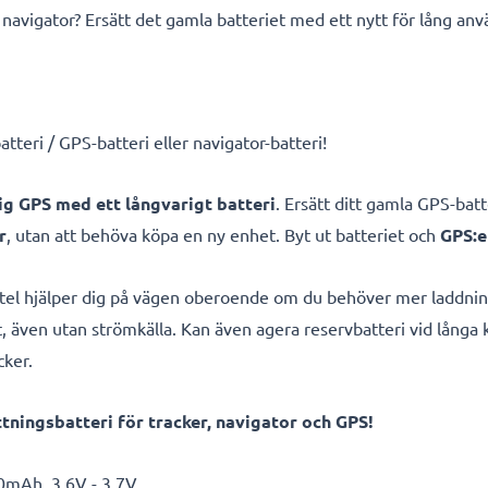
n navigator? Ersätt det gamla batteriet med ett nytt för lång 
teri / GPS-batteri eller navigator-batteri!
lig GPS med ett långvarigt batteri
. Ersätt ditt gamla GPS-bat
r
, utan att behöva köpa en ny enhet. Byt ut batteriet och
GPS:e
tel hjälper dig på vägen oberoende om du behöver mer laddning 
, även utan strömkälla. Kan även agera reservbatteri vid långa 
cker.
ningsbatteri för tracker, navigator och GPS!
0mAh, 3.6V - 3.7V