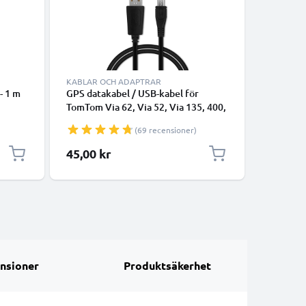
KABLAR OCH ADAPTRAR
KABLAR 
- 1 m
GPS datakabel / USB-kabel för
data-kabe
TomTom Via 62, Via 52, Via 135, 400,
smartpho
t
GO 510 (2013) 520 (2016) 5200, GO
GPS, kam
(69 recensioner)
vart
610 6100, GO 620 navigator/tracker
hörlurar
- 1m 1A laddsladd PVC - svart
PVC Data
45,00 kr
35,00 k
överföringskabel
nsioner
Produktsäkerhet