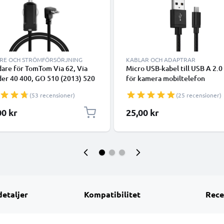
RE OCH STRÖMFÖRSÖRJNING
KABLAR OCH ADAPTRAR
dare för TomTom Via 62, Via
Micro USB-kabel till USB A 2.0 
der 40 400, GO 510 (2013) 520
för kamera mobiltelefon
 5200, GO 610 6100 Start 62
smartphone navigering headse
(53 recensioner)
(25 recensioner)
52, Touch, Vio GPS & navigator
surfplatta Laddningskabel 2A s
nabb 5V 1A laddning och 1.1m
Nylon
00 kr
25,00 kr
bel / laddsladd
detaljer
Kompatibilitet
Rece