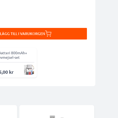
LÄGG TILL I VARUKORGEN
Batteri 800mAh+
uvmejsel-set
5,00 kr
Bästsäljare