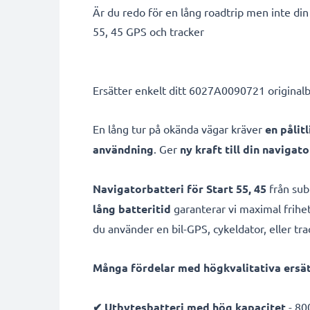
Är du redo för en lång roadtrip men inte di
55, 45 GPS och tracker
Ersätter enkelt ditt 6027A0090721 originalbat
En lång tur på okända vägar kräver
en pålit
användning
. Ger
ny kraft till din navigato
Navigatorbatteri för Start 55, 45
från sub
lång batteritid
garanterar vi maximal frihet
du använder en bil-GPS, cykeldator, eller tra
Många fördelar med högkvalitativa ersätt
✔ Utbytesbatteri med hög kapacitet
- 80