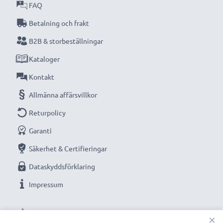
originalbatteri
FAQ
, med pålitlig laddning varje gång
Betalning och frakt
Ersättningsbatteri från CELLONIC - en trygg strömkälla
B2B & storbeställningar
till ett rimligt pris.
Kataloger
Teknisk data
Kontakt
Spänning
: 3.6V - 3.7V
Allmänna affärsvillkor
Returpolicy
Cellteknik
: litium Ion
Garanti
Kapacitet
: 900mAh
Säkerhet & Certifieringar
Dataskyddsförklaring
Färg
: svart
Impressum
Mått
: 42,3 x 36,5 x 5,9mm
VÅRA BETALNINGSALTERNATIV
×