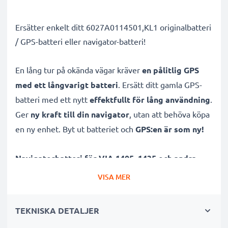
Ersätter enkelt ditt 6027A0114501,KL1 originalbatteri
/ GPS-batteri eller navigator-batteri!
En lång tur på okända vägar kräver
en pålitlig GPS
med ett långvarigt batteri
. Ersätt ditt gamla GPS-
batteri med ett nytt
effektfullt för lång användning
.
Ger
ny kraft till din navigator
, utan att behöva köpa
en ny enhet. Byt ut batteriet och
GPS:en är som ny!
Navigatorbatteri för VIA 1405, 1435 och andra
från CELLONIC hjälper dig på vägen oberoende om du
VISA MER
behöver mer laddning till vardags eller är ute på
språng. Med
lång batteritid
garanterar vi maximal
TEKNISKA DETALJER
frihet, även utan strömkälla. Kan även agera