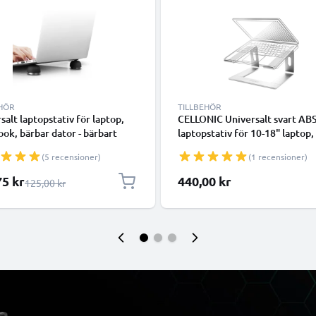
EHÖR
TILLBEHÖR
salt laptopstativ för laptop,
CELLONIC Universalt svart AB
ok, bärbar dator - bärbart
laptopstativ för 10-18" laptop,
töd med vinkel - förenklar och
notebook, bärbar dator - bärba
(5 recensioner)
(1 recensioner)
rar notebookens ventilation
datorstöd med vinkel - förenkl
optimerar notebookens ventil
lpris
75 kr
440,00 kr
Ordinarie pris
125,00 kr