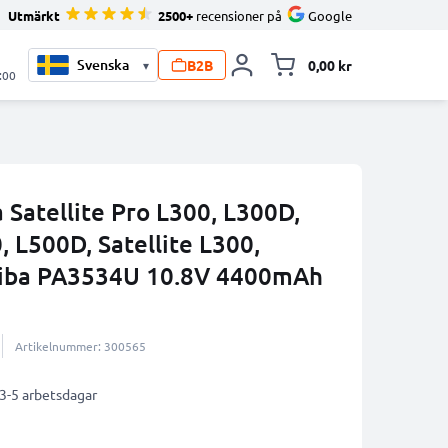
Utmärkt
2500+
recensioner på
Google
B2B
0,00 kr
▾
Toggle minicart, V
:00
a Satellite Pro L300, L300D,
 L500D, Satellite L300,
hiba PA3534U 10.8V 4400mAh
Artikelnummer: 300565
 3-5 arbetsdagar