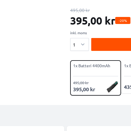
495,00 kr
395,00 kr
-20%
inkl. moms
Antal
1x Batteri 4400mAh
1x 
495,00 kr
43
395,00 kr