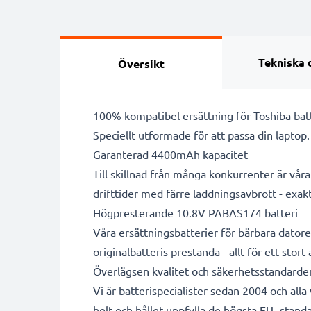
Tekniska 
Översikt
100% kompatibel ersättning för Toshiba bat
Speciellt utformade för att passa din laptop
Garanterad 4400mAh kapacitet
Till skillnad från många konkurrenter är vå
drifttider med färre laddningsavbrott - exa
Högpresterande 10.8V PABAS174 batteri
Våra ersättningsbatterier för bärbara datore
originalbatteris prestanda - allt för ett stort
Överlägsen kvalitet och säkerhetsstandarde
Vi är batterispecialister sedan 2004 och all
helt och hållet uppfylla de högsta EU- standa