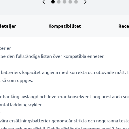
detaljer
Kompatibilitet
Rece
terier
. Se den fullständiga listan över kompatibla enheter.
ra batteriers kapacitet angivna med korrekta och utlovade mått.
kt så som uppges.
r har lång livslängd och levererar konsekvent hög prestanda so
 antal laddningscykler.
r
a våra ersättningsbatterier genomgår strikta och noggranna test
rderna och mer därtill. Det är därför de levereras med 3 års gar