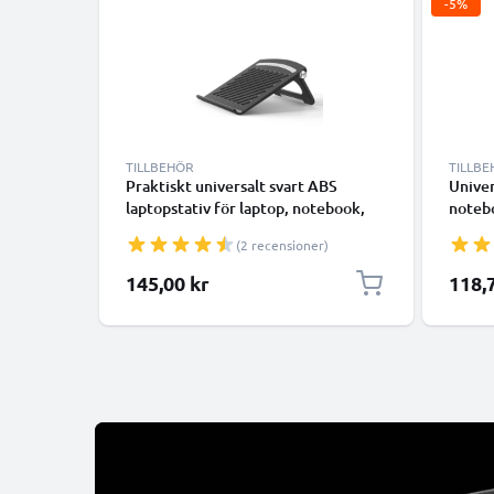
-5%
TILLBEHÖR
TILLB
Praktiskt universalt svart ABS
Univer
laptopstativ för laptop, notebook,
notebo
bärbar dator - bärbart datorstöd med
dators
(2 recensioner)
vinkel - förenklar och optimerar
optime
notebookens ventilation
Specia
145,00 kr
118,