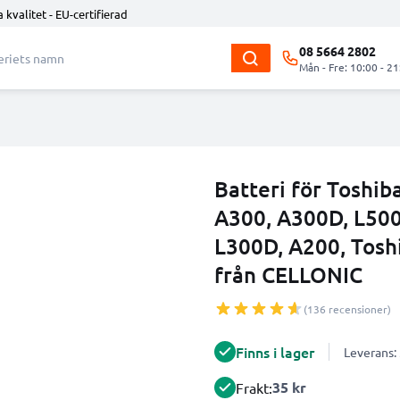
 kvalitet - EU-certifierad
08 5664 2802
Mån - Fre: 10:00 - 21
Batteri för Toshib
A300, A300D, L500,
L300D, A200, Tos
från CELLONIC
(136 recensioner)
Finns i lager
Leverans:
35 kr
Frakt: