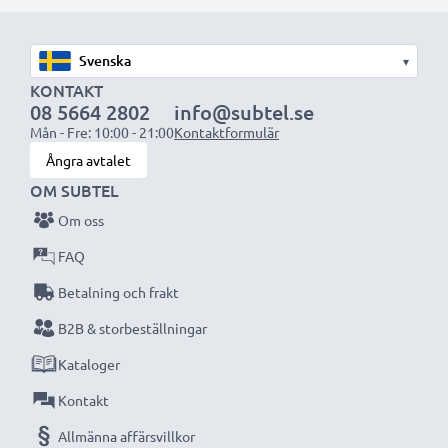
med högre kapacitet (1 000 mAh eller mer) kommer
att sticka ut något under den bärbara datorn, eller på
▾
dess baksida, men lämpar sig ändå för användning då
KONTAKT
det har utformats för att vara kompatibelt med
08 5664 2802
info@subtel.se
datorns batteriutrymme.
Mån - Fre: 10:00 - 21:00
Kontaktformulär
Ångra avtalet
Välj CELLONIC och kompromissa aldrig med
OM SUBTEL
kvaliteten. Beställ nu!
Om oss
FAQ
Betalning och frakt
B2B & storbeställningar
Kataloger
Kontakt
Allmänna affärsvillkor