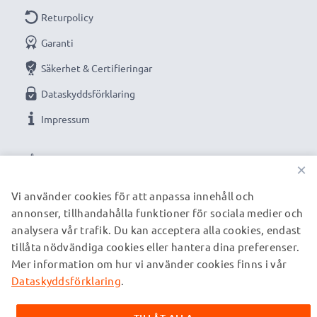
Returpolicy
Garanti
Säkerhet & Certifieringar
Dataskyddsförklaring
Impressum
VÅRA BETALNINGSALTERNATIV
×
Vi använder cookies för att anpassa innehåll och
annonser, tillhandahålla funktioner för sociala medier och
VÅRA FRAKTPARTNERS
analysera vår trafik. Du kan acceptera alla cookies, endast
tillåta nödvändiga cookies eller hantera dina preferenser.
Mer information om hur vi använder cookies finns i vår
© subtel.se 2026
Alla priser är inklusive moms och exklusive fraktkostnader.
Dataskyddsförklaring
.
Observera att alla varumärken som nämns är registrerade
varumärken tillhörande deras ägare och anges på våra