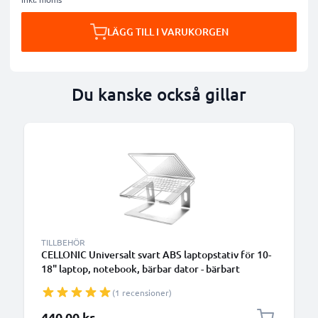
LÄGG TILL I VARUKORGEN
Du kanske också gillar
TILLBEHÖR
CELLONIC Universalt svart ABS laptopstativ för 10-
18" laptop, notebook, bärbar dator - bärbart
datorstöd med vinkel - förenklar och optimerar
(1 recensioner)
notebookens ventilation
440,00 kr