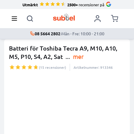
Utmärkt
2500+
recensioner på
08 5664 2802
·
Mån - Fre: 10:00 - 21:00
Batteri för Toshiba Tecra A9, M10, A10,
M5, P10, S4, A2, Sat
...
mer
(15 recensioner)
Artikelnummer: 913346