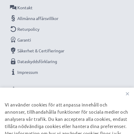
Kontakt
Allmänna affärsvillkor
Returpolicy
Garanti
Säkerhet & Certifieringar
Dataskyddsförklaring
Impressum
VÅRA BETALNINGSALTERNATIV
×
Vi använder cookies för att anpassa innehåll och
annonser, tillhandahålla funktioner för sociala medier och
VÅRA FRAKTPARTNERS
analysera vår trafik. Du kan acceptera alla cookies, endast
tillåta nödvändiga cookies eller hantera dina preferenser.
Mer information om hur vi använder cookies finns i vår
© subtel.se 2026