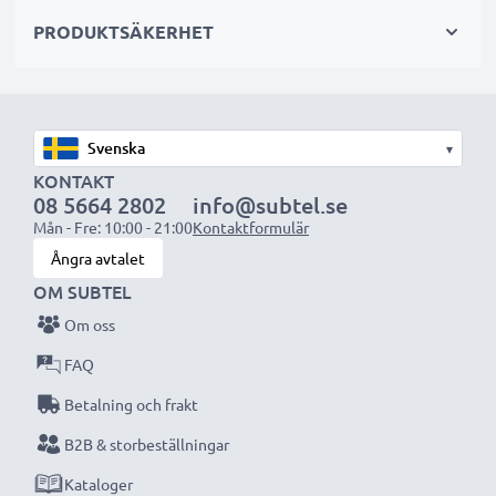
sekundär-, backup-, reserv- eller extrabatterier för
PRODUKTSÄKERHET
både proffs och amatörer.
Välj CELLONIC och kompromissa aldrig med
kvaliteten. Beställ nu!
▾
KONTAKT
08 5664 2802
info@subtel.se
Mån - Fre: 10:00 - 21:00
Kontaktformulär
Ångra avtalet
OM SUBTEL
Om oss
FAQ
Betalning och frakt
B2B & storbeställningar
Kataloger