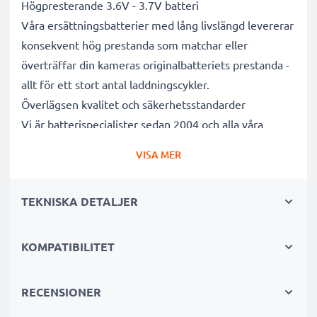
Högpresterande 3.6V - 3.7V batteri
Våra ersättningsbatterier med lång livslängd levererar
konsekvent hög prestanda som matchar eller
överträffar din kameras originalbatteriets prestanda -
allt för ett stort antal laddningscykler.
Överlägsen kvalitet och säkerhetsstandarder
Vi är batterispecialister sedan 2004 och alla våra
ersättningsbatterier genomgår strikta och noggranna
VISA MER
tester under hela produktionsprocessen för att helt
och hållet uppfylla de högsta EU- standarderna och
TEKNISKA DETALJER
mer därtill. Det är därför de levereras med 3 års
garanti.
Oumbärliga i alla fotografers kameraväskor
KOMPATIBILITET
Dessa ersättningsbatterier för kameror ger tillförlitlig
kraft för intensiva, långvariga foto- eller
RECENSIONER
videoinspelningar och är perfekta som primär-,