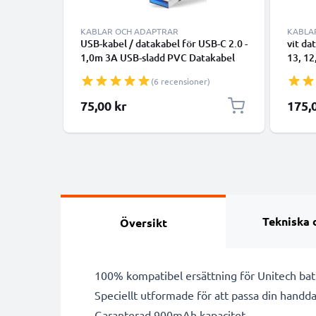
KABLAR OCH ADAPTRAR
KABLA
USB-kabel / datakabel för USB-C 2.0 -
vit da
1,0m 3A USB-sladd PVC Datakabel
13, 12
svart - USB-C tlll USB-A kabel
smartp
(6 recensioner)
överfö
75,00 kr
175,
Tekniska 
Översikt
100% kompatibel ersättning för Unitech bat
Speciellt utformade för att passa din handda
Garanterad 900mAh kapacitet