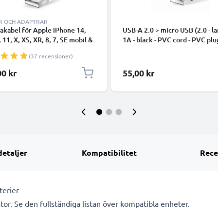
R OCH ADAPTRAR
takabel för Apple iPhone 14,
USB-A 2.0 > micro USB (2.0 - la
, 11, X, XS, XR, 8, 7, SE mobil &
1A - black - PVC cord - PVC plu
hone - 1m för snabb
(37 recensioner)
ring - USB-sladd
00 kr
55,00 kr
detaljer
Kompatibilitet
Rece
terier
tor. Se den fullständiga listan över kompatibla enheter.