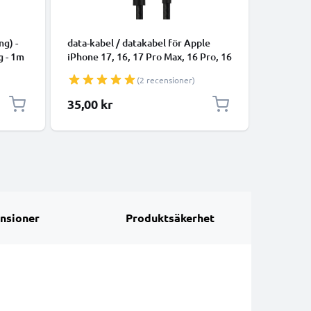
KABLAR 
ng) -
data-kabel / datakabel för Apple
data-kabe
g - 1m
iPhone 17, 16, 17 Pro Max, 16 Pro, 16
smartpho
Pro Max, 17 Pro, 16e, 16 Plus
högtalare
(2 recensioner)
Samsung Galaxy S25 Ultra, S25
1m 1A öv
Google Pixel 10, 9a, 10 Pro, 10 Pro
Datakabe
35,00 kr
35,00 k
XL Xiaomi 15 Ultra, Redmi Note 14
Pro+, Note 14 Pro, 15T Pro OnePlus
13 - 1m 3A överföri
nsioner
Produktsäkerhet