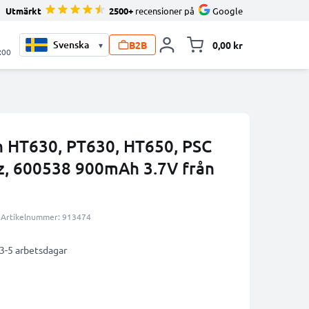
Utmärkt
2500+
recensioner på
Google
B2B
0,00 kr
▾
Toggle minicart, V
:00
ch HT630, PT630, HT650, PSC
z, 600538 900mAh 3.7V från
Artikelnummer: 913474
 3-5 arbetsdagar