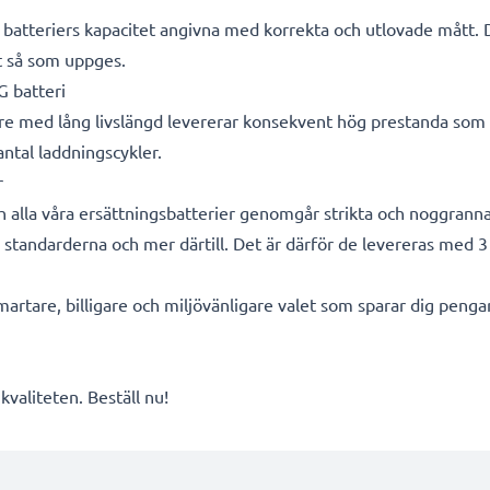
ra batteriers kapacitet angivna med korrekta och utlovade mått.
kt så som uppges.
 batteri
are med lång livslängd levererar konsekvent hög prestanda som 
 antal laddningscykler.
r
och alla våra ersättningsbatterier genomgår strikta och noggran
- standarderna och mer därtill. Det är därför de levereras med 3 
smartare, billigare och miljövänligare valet som sparar dig peng
valiteten. Beställ nu!