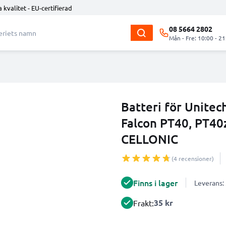
 kvalitet - EU-certifierad
08 5664 2802
Mån - Fre: 10:00 - 21
Batteri för Unite
Falcon PT40, PT40
CELLONIC
(4 recensioner)
Finns i lager
Leverans:
35 kr
Frakt: