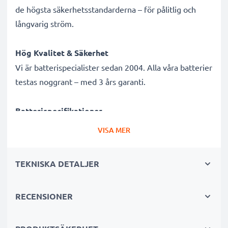
de högsta säkerhetsstandarderna – för pålitlig och
långvarig ström.
Hög Kvalitet & Säkerhet
Vi är batterispecialister sedan 2004. Alla våra batterier
testas noggrant – med 3 års garanti.
Batterispecifikationer
Märke:
Varta
VISA MER
Modellkod:
6203
Typ/storlek:
2CR5
TEKNISKA DETALJER
IEC-beteckning:
2CR5
Mått (enkelt) ca:
45 x 34 x 17 mm
RECENSIONER
Spänning:
6V
Cellteknik:
Lithium (LI/CR)