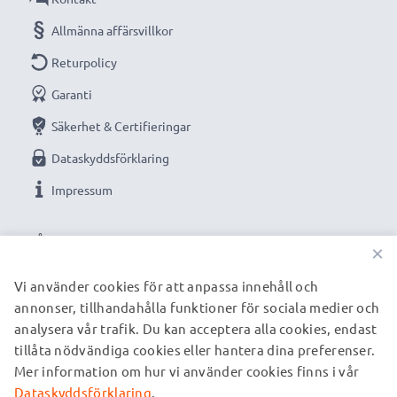
Allmänna affärsvillkor
Returpolicy
Garanti
Säkerhet & Certifieringar
Dataskyddsförklaring
Impressum
VÅRA BETALNINGSALTERNATIV
×
Vi använder cookies för att anpassa innehåll och
annonser, tillhandahålla funktioner för sociala medier och
VÅRA FRAKTPARTNERS
analysera vår trafik. Du kan acceptera alla cookies, endast
tillåta nödvändiga cookies eller hantera dina preferenser.
Mer information om hur vi använder cookies finns i vår
© subtel.se 2026
Alla priser är inklusive moms och exklusive fraktkostnader.
Dataskyddsförklaring
.