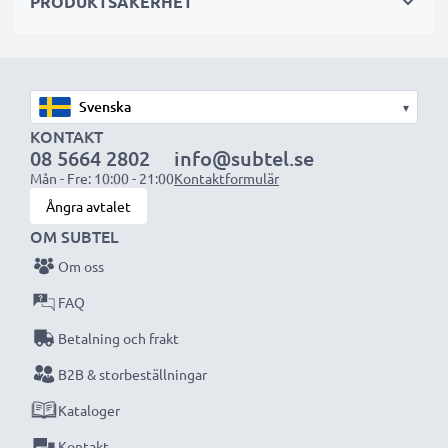
Kapacitet:
PRODUKTSÄKERHET
1600mAh
Antal:
x1
Byter du batteri eller fyller på lagret? Våra Varta
▾
batterier ger tillförlitlig prestanda och lång
KONTAKT
livslängd. Beställ nu – snabb leverans och 3 års
08 5664 2802
info@subtel.se
garanti!
Mån - Fre: 10:00 - 21:00
Kontaktformulär
Ångra avtalet
OM SUBTEL
Om oss
FAQ
Betalning och frakt
B2B & storbeställningar
Kataloger
Kontakt