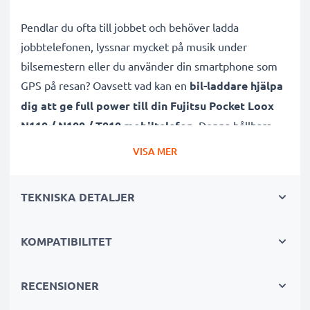
Pendlar du ofta till jobbet och behöver ladda
jobbtelefonen, lyssnar mycket på musik under
bilsemestern eller du använder din smartphone som
GPS på resan? Oavsett vad kan en
bil-laddare hjälpa
dig att ge full power till din Fujitsu Pocket Loox
N110 / N100 / T810 mobiltelefon
. Denna hållbara
mobilladdare med laddsladd / USB-kabel är dessutom
VISA MER
lämplig både för snabbladdning samt
underhållsladdning.
TEKNISKA DETALJER
Subtels billaddare för mobiltelefon, som du enkelt och
KOMPATIBILITET
tryggt kan använda i din bils
cigarettuttag/cigarettändare, har både
kortslutningsskydd samt överspänningsskydd
.
RECENSIONER
Den effektiva och högkvalitativa smartphoneladdaren