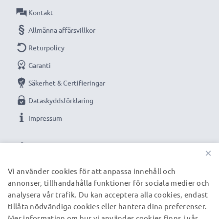
automatisk avstängning.
Kontakt
✔ Högkvalitativt utförande: flexibel, brottsäker
Allmänna affärsvillkor
kvalitetsladdningskabel
Returpolicy
✔ Garanterad säkerhet: skydd mot kortslutning,
Garanti
överhettning och överspänning
Kompakt, utrymmessparande design - även idealisk
Säkerhet & Certifieringar
för användning som reseladdare
Dataskyddsförklaring
✔ Flexibel ingångsspänning & LED-laddningsindikator
Impressum
Tekniska data:
VÅRA BETALNINGSALTERNATIV
Ingång / Input: 12V / 24V
×
Anslutning 1: Mini USB
Vi använder cookies för att anpassa innehåll och
Utgångsspänning / Output Volt: 5V
annonser, tillhandahålla funktioner för sociala medier och
VÅRA FRAKTPARTNERS
Strömstyrka / Output ampere: 1A / 1000mA
analysera vår trafik. Du kan acceptera alla cookies, endast
Effekt / Power Watt: 5W
tillåta nödvändiga cookies eller hantera dina preferenser.
Kabellängd: 1.5m
Mer information om hur vi använder cookies finns i vår
© subtel.se 2026