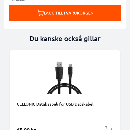
LÄGG TILL I VARUKORGEN
Du kanske också gillar
B
CELLONIC Datakaapeli för USB Datakabel
65,00 kr