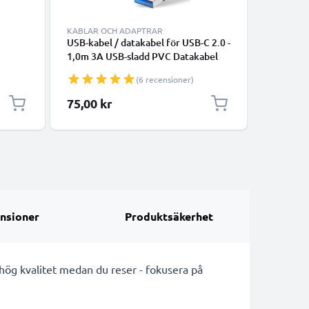
KABLAR OCH ADAPTRAR
KABLAR 
USB-kabel / datakabel för USB-C 2.0 -
vit datak
1,0m 3A USB-sladd PVC Datakabel
13, 12, 1
er
svart - USB-C tlll USB-A kabel
smartpho
(6 recensioner)
överföri
75,00 kr
175,00
nsioner
Produktsäkerhet
hög kvalitet medan du reser - fokusera på