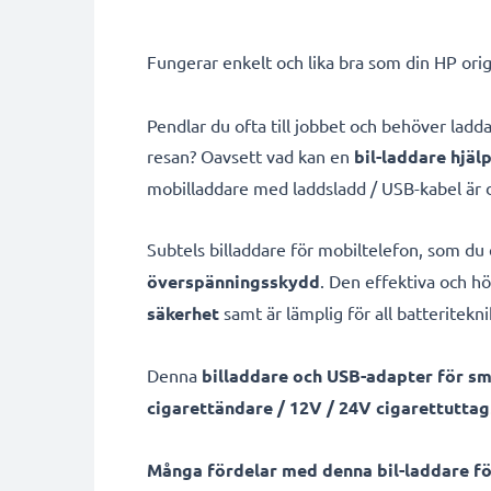
Fungerar enkelt och lika bra som din HP orig
Pendlar du ofta till jobbet och behöver la
resan? Oavsett vad kan en
bil-laddare hjäl
mobilladdare med laddsladd / USB-kabel är 
Subtels billaddare för mobiltelefon, som du 
överspänningsskydd
. Den effektiva och h
säkerhet
samt är lämplig för all batteritekn
Denna
billaddare och USB-adapter för s
cigarettändare / 12V / 24V cigarettuttag
Många fördelar med denna bil-laddare f