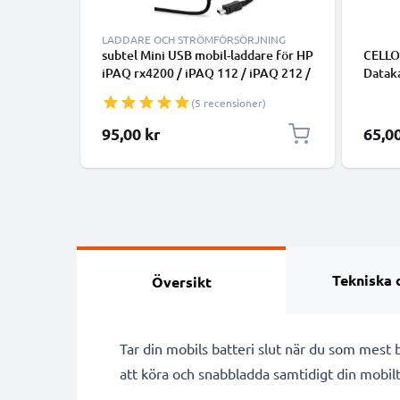
LADDARE OCH STRÖMFÖRSÖRJNING
subtel Mini USB mobil-laddare för HP
CELLO
iPAQ rx4200 / iPAQ 112 / iPAQ 212 /
Datak
iPAQ 110 / iPAQ 210 / iPAQ 500 med
(5 recensioner)
5W 1A / 1000mA snabbladdning -
strömadapter för mobiltelefon med
95,00 kr
65,0
1.1m lång kabel
Tekniska 
Översikt
Tar din mobils batteri slut när du som mes
att köra och snabbladda samtidigt din mobilte