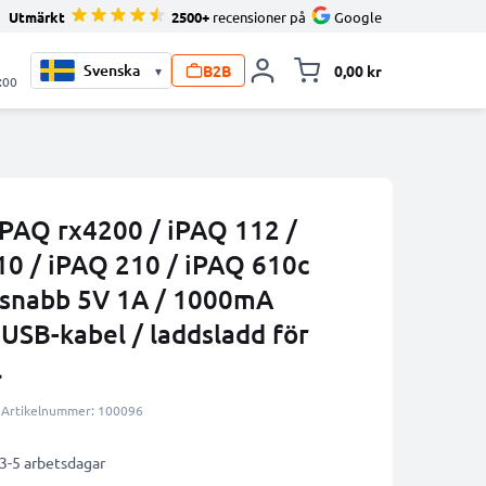
Utmärkt
2500+
recensioner på
Google
B2B
0,00 kr
▾
Toggle minicart, V
:00
iPAQ rx4200 / iPAQ 112 /
10 / iPAQ 210 / iPAQ 610c
 snabb 5V 1A / 1000mA
USB-kabel / laddsladd för
l
Artikelnummer: 100096
 3-5 arbetsdagar