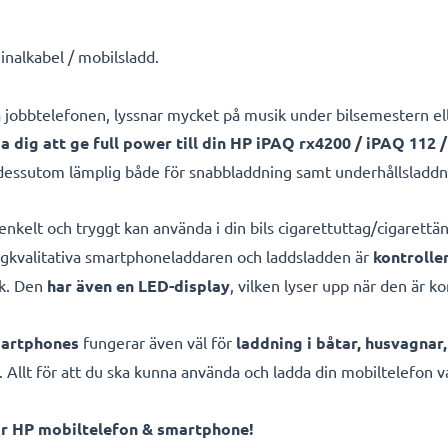
inalkabel / mobilsladd.
dda jobbtelefonen, lyssnar mycket på musik under bilsemestern 
pa dig att ge full power till din HP iPAQ rx4200 / iPAQ 112
dessutom lämplig både för snabbladdning samt underhållsladdn
enkelt och tryggt kan använda i din bils cigarettuttag/cigarett
ögkvalitativa smartphoneladdaren och laddsladden är
kontrolle
ik. Den
har även en LED-display
, vilken lyser upp när den är ko
martphones
fungerar även väl för
laddning i båtar, husvagnar
. Allt för att du ska kunna använda och ladda din mobiltelefon v
ör HP mobiltelefon & smartphone!