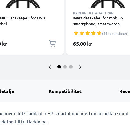
KABLAR OCH ADAPTRAR
NIC Datakaapeli för USB
svart datakabel för mobil &
abel
smartphone, smartwatch,
surfplattor, högtalare, GPS ell
(54 recensioner)
hörlurar - 1m 1A för snabb
överföring - PVC USB-sladd
0 kr
65,00 kr
detaljer
Kompatibilitet
Rece
t behöver det? Ladda din HP smartphone med en billaddare med 
lefon till full laddning.