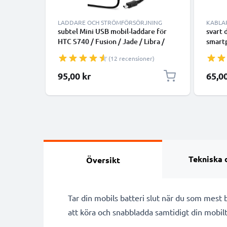
LADDARE OCH STRÖMFÖRSÖRJNING
KABLA
subtel Mini USB mobil-laddare för
svart 
HTC S740 / Fusion / Jade / Libra /
smart
Hurricane / Kii / Polaris / Omni med
surfpl
(12 recensioner)
5W 1A / 1000mA snabbladdning -
hörlur
strömadapter för mobiltelefon med
överfö
95,00 kr
65,0
1.1m lång kabel
Tekniska 
Översikt
Tar din mobils batteri slut när du som mes
att köra och snabbladda samtidigt din mobilte