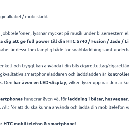
ginalkabel / mobilsladd.
dda jobbtelefonen, lyssnar mycket på musik under bilsemestern 
pa dig att ge full power till din HTC S740 / Fusion / Jade / 
kabel är dessutom lämplig både för snabbladdning samt underhå
enkelt och tryggt kan använda i din bils cigarettuttag/cigarett
ögkvalitativa smartphoneladdaren och laddsladden är
kontrolle
ik. Den
har även en LED-display
, vilken lyser upp när den är ko
martphones
fungerar även väl för
laddning i båtar, husvagnar
. Allt för att du ska kunna använda och ladda din mobiltelefon v
ör HTC mobiltelefon & smartphone!