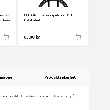
TILLBEHÖ
Fusion
CELLONIC Datakaapeli för USB
2-i-1 sel
is Omni
Datakabel
trebent 
phone -
långt utf
PVC
monopod -
med Blue
Specialpr
65,00 kr
140,00
iPhone, 
nsioner
Produktsäkerhet
 hög kvalitet medan du reser - fokusera på