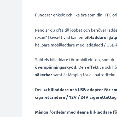
Fungerar enkelt och lika bra som din HTC ori
Pendlar du ofta till jobbet och behöver la
resan? Oavsett vad kan en
bil-laddare hjäl
hållbara mobilladdare med laddsladd / USB-
Subtels billaddare för mobiltelefon, som du 
överspänningsskydd
. Den effektiva och h
säkerhet
samt är lämplig för all batteritekn
Denna
billaddare och USB-adapter för s
cigarettändare / 12V / 24V cigarettuttag
Många fördelar med denna bil-laddare f