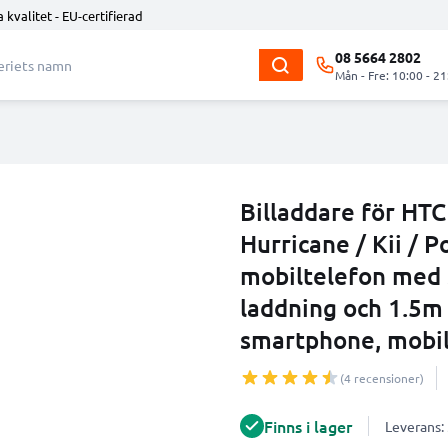
 kvalitet - EU-certifierad
08 5664 2802
Mån - Fre: 10:00 - 21
Billaddare för HTC 
Hurricane / Kii / P
mobiltelefon med
laddning och 1.5m 
smartphone, mobi
(4 recensioner)
Finns i lager
Leverans: