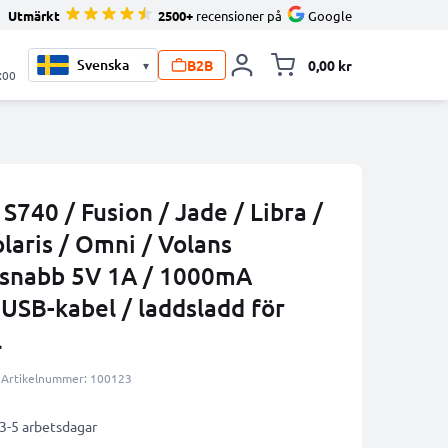
Utmärkt
2500+
recensioner på
Google
B2B
0,00 kr
▾
Toggle minicart, V
:00
S740 / Fusion / Jade / Libra /
olaris / Omni / Volans
 snabb 5V 1A / 1000mA
USB-kabel / laddsladd för
l
Artikelnummer: 100123
 3-5 arbetsdagar