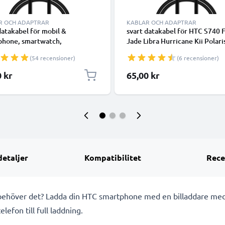
R OCH ADAPTRAR
KABLAR OCH ADAPTRAR
datakabel för mobil &
svart datakabel för HTC S740 
phone, smartwatch,
Jade Libra Hurricane Kii Polar
attor, högtalare, GPS eller
Volans Prophet mobil & smart
(54 recensioner)
(6 recensioner)
ar - 1m 1A för snabb
1m 1A för snabb överföring - 
ring - PVC USB-sladd
USB-sladd
0 kr
65,00 kr
detaljer
Kompatibilitet
Rece
t behöver det? Ladda din HTC smartphone med en billaddare med
lefon till full laddning.