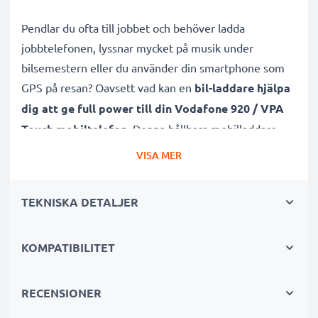
Pendlar du ofta till jobbet och behöver ladda
jobbtelefonen, lyssnar mycket på musik under
bilsemestern eller du använder din smartphone som
GPS på resan? Oavsett vad kan en
bil-laddare hjälpa
dig att ge full power till din Vodafone 920 / VPA
Touch mobiltelefon
. Denna hållbara mobilladdare
med laddsladd / USB-kabel är dessutom lämplig både
VISA MER
för snabbladdning samt underhållsladdning.
TEKNISKA DETALJER
Subtels billaddare för mobiltelefon, som du enkelt och
tryggt kan använda i din bils
KOMPATIBILITET
cigarettuttag/cigarettändare, har både
kortslutningsskydd samt överspänningsskydd
.
Den effektiva och högkvalitativa smartphoneladdaren
RECENSIONER
och laddsladden är
kontrollerad för att hålla hög