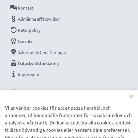
✔ Högkvalitativt utförande: flexibel, brottsäker
Kontakt
kvalitetsladdningskabel
Allmänna affärsvillkor
✔ Garanterad säkerhet: skydd mot kortslutning,
Returpolicy
överhettning och överspänning
Garanti
Kompakt, utrymmessparande design - även idealisk
för användning som reseladdare
Säkerhet & Certifieringar
✔ Flexibel ingångsspänning & LED-laddningsindikator
Dataskyddsförklaring
Impressum
Tekniska data:
Ingång / Input: 12V / 24V
VÅRA BETALNINGSALTERNATIV
Anslutning 1: Mini USB
×
Utgångsspänning / Output Volt: 5V
Vi använder cookies för att anpassa innehåll och
Strömstyrka / Output ampere: 1A / 1000mA
annonser, tillhandahålla funktioner för sociala medier och
VÅRA FRAKTPARTNERS
Effekt / Power Watt: 5W
analysera vår trafik. Du kan acceptera alla cookies, endast
Kabellängd: 1.5m
tillåta nödvändiga cookies eller hantera dina preferenser.
Mer information om hur vi använder cookies finns i vår
© subtel.se 2026