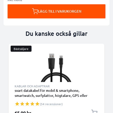
LÄGG TILL I VARUKORGEN
Du kanske också gillar
Bästsäljare
KABLAR OCH ADAPTRAR
svart datakabel för mobil & smartphone,
smartwatch, surfplattor, högtalare, GPS eller
hörlurar - 1m 1A för snabb överföring - PVC USB-
(54 recensioner)
sladd
65,00 kr