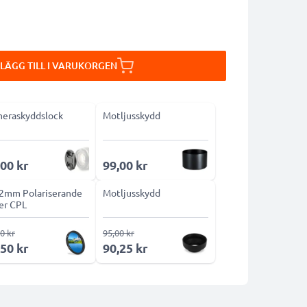
LÄGG TILL I VARUKORGEN
eraskyddslock
Motljusskydd
,00 kr
99,00 kr
2mm Polariserande
Motljusskydd
ter CPL
0 kr
95,00 kr
,50 kr
90,25 kr