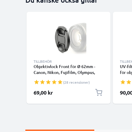
TILLBEHÖR
TILLB
Objektivlock Front för Ø 62mm -
UV-fil
Canon, Nikon, Fujifilm, Olympus,
för o
Sony, Panasonic, Pentax, Snap-On:
filter
(28 recensioner)
Central nypa Linsskydd Skyddskåpa,
klarfi
Keps, Cover
69,00 kr
90,0