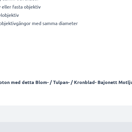
 eller fasta objektiv
lobjektiv
r objektivgängor med samma diameter
foton med detta Blom- / Tulpan- / Kronblad- Bajonett Motl