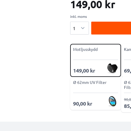
149,00 kr
inkl. moms
Antal
Motljusskydd
Kam
149,00 kr
69
Ø 62mm UV Filter
Ø 6
Fil
90,0
90,00 kr
85