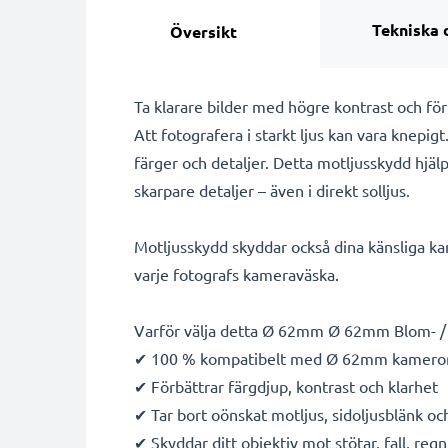
Tekniska 
Översikt
Ta klarare bilder med högre kontrast och fö
Att fotografera i starkt ljus kan vara knepigt
färger och detaljer. Detta motljusskydd hjälpe
skarpare detaljer – även i direkt solljus.
Motljusskydd skyddar också dina känsliga kame
varje fotografs kameraväska.
Varför välja detta Ø 62mm Ø 62mm Blom- / 
✔ 100 % kompatibelt med Ø 62mm kameror
✔ Förbättrar färgdjup, kontrast och klarhet
✔ Tar bort oönskat motljus, sidoljusblänk oc
✔ Skyddar ditt objektiv mot stötar, fall, re