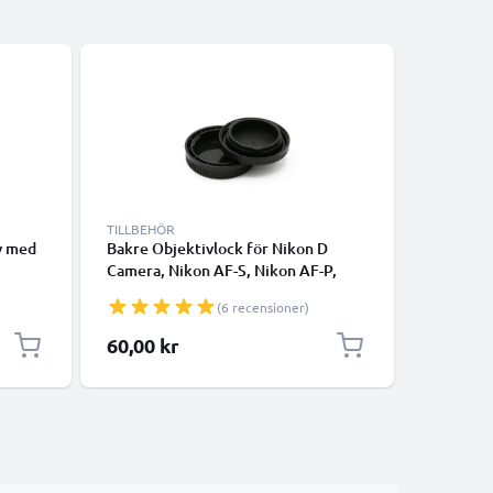
TILLBEHÖR
TILLBEHÖ
v med
Bakre Objektivlock för Nikon D
Bakre Ob
Camera, Nikon AF-S, Nikon AF-P,
Nikkor / 
Bajonett Linsskydd, Skyddskåpa,
Bajonett
(6 recensioner)
Keps, Cover Nikon F Mount (AF-S,
Keps, Co
AF-P, AI)
AF-P, AI)
60,00 kr
40,00 k