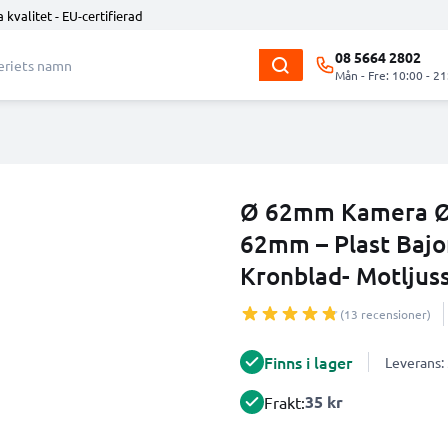
 kvalitet - EU-certifierad
08 5664 2802
Mån - Fre: 10:00 - 21
Ø 62mm Kamera Ø
62mm – Plast Bajon
Kronblad- Motljus
(13 recensioner)
Finns i lager
Leverans:
35 kr
Frakt: