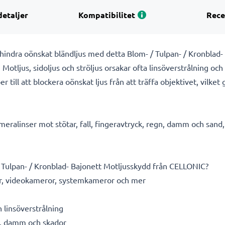
detaljer
Kompatibilitet
Rece
rhindra oönskat bländljus med detta Blom- / Tulpan- / Kronblad
. Motljus, sidoljus och ströljus orsakar ofta linsöverstrålning och
r till att blockera oönskat ljus från att träffa objektivet, vilket 
ralinser mot stötar, fall, fingeravtryck, regn, damm och sand, v
Tulpan- / Kronblad- Bajonett Motljusskydd från CELLONIC?
, videokameror, systemkameror och mer
h linsöverstrålning
gn, damm och skador