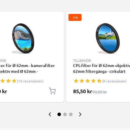
-5%
EHÖR
TILLBEHÖR
ter för Ø 62mm - kamerafilter
CPL-filter för Ø 62mm objekti
bjektiv med Ø 62mm -
62mm filtergänga - cirkulärt
tråd, skyddsfilter, skyddsglas,
polariseringsfilter /
(10 recensioner)
(9 recensioner)
lter för kameraobjektiv
polarisationsfilter / polfilter /
objektivfilter
Specialpris
0 kr
85,50 kr
Ordinarie pris
90,00 kr