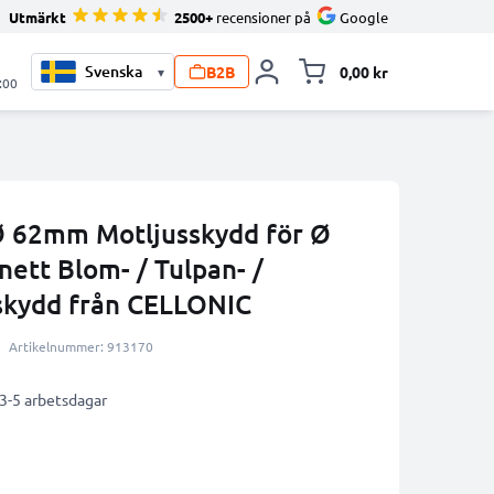
Utmärkt
2500+
recensioner på
Google
B2B
0,00 kr
▾
Toggle minicart, V
:00
 62mm Motljusskydd för Ø
ett Blom- / Tulpan- /
skydd från CELLONIC
Artikelnummer: 913170
 3-5 arbetsdagar