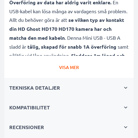
Överföring av data har aldrig varit enklare.
En
USB-kabel kan lösa många av vardagens små problem.
Allt du behöver göra är att
se vilken typ av kontakt
din HD Ghost HD170 HD170 kamera har och
matcha den med kabeln
. Denna Mini USB - USB A
sladd är
tålig, skapad för snabb 1A överföring
samt
pålitlig vid lång användning.
Sladdens 1m längd och
PVC material gör kabeln hållbar
, vilket sparar dig
VISA MER
pengar.
TEKNISKA DETALJER
Självklart
stödjer den även både software samt
firmware-uppdateringar
, så att din kamera kan förbli
KOMPATIBILITET
fungerande och uppdaterad på ett kick!
Många fördelar med denna Mini USB
RECENSIONER
överföringskabel för din Drift kamera!