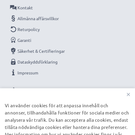
Anslutning 2: USB A adapter
Kontakt
Version: USB 2.0
Allmänna affärsvillkor
1m lång sladd
Returpolicy
Färg: svart
Garanti
Optimerad för bland annat:
Drift HD (1080p) HD
Säkerhet & Certifieringar
Ghost HD170 HD170 Stealth HD720 X170 kamera,
Dataskyddsförklaring
systemkamera, digitalkamera, go-pros eller
Impressum
camcorders med flera.
VÅRA BETALNINGSALTERNATIV
Obs!
Kabeln kan även användas som laddsladd om din
×
kamera är optimerad för denna typ av kablar. Se
Vi använder cookies för att anpassa innehåll och
kamerans inställningar/manual för mer information.
annonser, tillhandahålla funktioner för sociala medier och
VÅRA FRAKTPARTNERS
analysera vår trafik. Du kan acceptera alla cookies, endast
tillåta nödvändiga cookies eller hantera dina preferenser.
★
3 års garanti
★
Mer information om hur vi använder cookies finns i vår
© subtel.se 2026