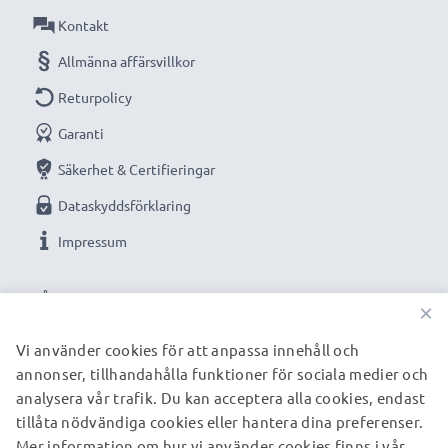
Anslutning 1: 8 Pin Camera Mini USB B connector
Kontakt
Anslutning 2: USB A adapter
Allmänna affärsvillkor
Version: USB 2.0
Returpolicy
1.5m lång sladd
Garanti
Färg: svart
Säkerhet & Certifieringar
Optimerad för bland annat:
Sanyo VPC-E10 VPC-
Dataskyddsförklaring
E60 VPC-E7 VPC-E6 VPC-E1500TP VPC-S60 VPC-S6
Impressum
kamera, systemkamera, digitalkamera, go-pros eller
camcorders med flera.
VÅRA BETALNINGSALTERNATIV
×
Obs!
Kabeln kan även användas som laddsladd om din
Vi använder cookies för att anpassa innehåll och
kamera är optimerad för denna typ av kablar. Se
annonser, tillhandahålla funktioner för sociala medier och
VÅRA FRAKTPARTNERS
kamerans inställningar/manual för mer information.
analysera vår trafik. Du kan acceptera alla cookies, endast
tillåta nödvändiga cookies eller hantera dina preferenser.
Mer information om hur vi använder cookies finns i vår
© subtel.se 2026