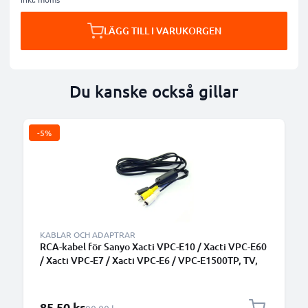
LÄGG TILL I VARUKORGEN
Du kanske också gillar
-5%
KABLAR OCH ADAPTRAR
RCA-kabel för Sanyo Xacti VPC-E10 / Xacti VPC-E60
/ Xacti VPC-E7 / Xacti VPC-E6 / VPC-E1500TP, TV,
DVD, Blu-Ray, Kamera, Konsol – 0,6m AV-kabel,
RCA-kontakt, Komposit Audio-Video
Specialpris
85,50 kr