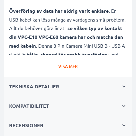
Överföring av data har aldrig varit enklare.
En
USB-kabel kan lösa många av vardagens små problem.
Allt du behöver göra är att
se vilken typ av kontakt
din VPC-E10 VPC-E60 kamera har och matcha den
med kabeln
. Denna 8 Pin Camera Mini USB B - USB A
sladd är
tålig, skapad för snabb överföring
samt
pålitlig vid lång användning.
Sladdens 1.5m längd och
VISA MER
PVC material gör kabeln hållbar
, vilket sparar dig
pengar.
TEKNISKA DETALJER
Självklart
stödjer den även både software samt
KOMPATIBILITET
firmware-uppdateringar
, så att din kamera kan förbli
fungerande och uppdaterad på ett kick!
RECENSIONER
Många fördelar med denna 8 Pin Camera Mini USB