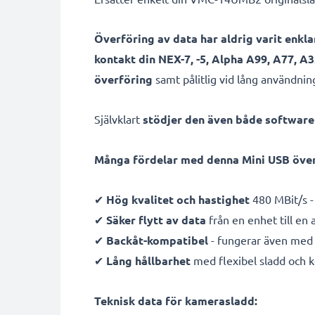
Överföring av data har aldrig varit enkla
kontakt din NEX-7, -5, Alpha A99, A77, 
överföring
samt pålitlig vid lång användnin
Självklart
stödjer den även både softwar
Många fördelar med denna Mini USB över
✔
Hög kvalitet och hastighet
480 MBit/s -
✔
Säker flytt av data
från en enhet till en
✔
Backåt-kompatibel
- fungerar även med 
✔
Lång hållbarhet
med flexibel sladd och 
Teknisk data för kamerasladd: