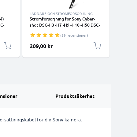
LADDARE OCH STRÖMFÖRSÖRJNING
4)
Strömförsörjning för Sony Cyber-
infraröd
SC-
shot DSC-H3 -H7 -H9 -H10 -H50 DSC-
A230 (α2
H1
W1 -W12 -W30 -W50 -W180 DSC-
DSLR-A38
(39 recensioner)
P200 DSC-V1 -V3 AC-adapter AC-LS5
(α450) R
DC-koppling – Batteri-Dummy /
utlösare
209,00 kr
125,00
Nätdel från subtel
CELLONI
nsioner
Produktsäkerhet
A ersättningskabel för din Sony kamera.