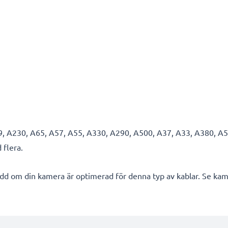
, A230, A65, A57, A55, A330, A290, A500, A37, A33, A380, A
 flera.
d om din kamera är optimerad för denna typ av kablar. Se kam