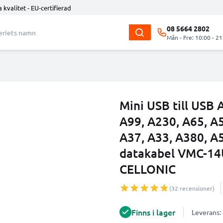
 kvalitet - EU-certifierad
08 5664 2802
Mån - Fre: 10:00 - 21
Mini USB till USB 
A99, A230, A65, A
A37, A33, A380, A
datakabel VMC-14U
CELLONIC
(32 recensioner)
Finns i lager
Leverans: