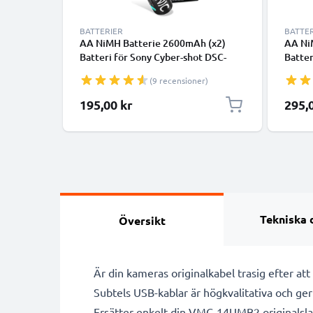
BATTERIER
BATTE
AA NiMH Batterie 2600mAh (x2)
AA Ni
Batteri för Sony Cyber-shot DSC-
Batter
H300 DSC-H200 DSC-H5 DSC-H1
H300 
(9 recensioner)
DSC-H2, 2600mAh Kamera-
DSC-H
ersättningsbatteri med lång
ersätt
195,00 kr
295,
batteritid
batter
Tekniska 
Översikt
Är din kameras originalkabel trasig efter at
Subtels USB-kablar är högkvalitativa och ger 
Ersätter enkelt din VMC-14UMB2 originalsla