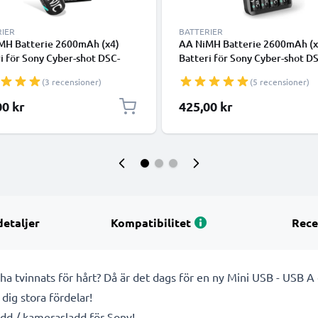
RIER
BATTERIER
MH Batterie 2600mAh (x4)
AA NiMH Batterie 2600mAh (x
i för Sony Cyber-shot DSC-
Batteri för Sony Cyber-shot D
DSC-H200 DSC-H5 DSC-H1
H300 DSC-H200 DSC-H5 DSC-
(3 recensioner)
(5 recensioner)
2, 2600mAh Kamera-
DSC-H2, 2600mAh Kamera-
ningsbatteri med lång
ersättningsbatteri med lång
00 kr
425,00 kr
itid
batteritid + Laddare
detaljer
Kompatibilitet
Rece
t ha tvinnats för hårt? Då är det dags för en ny Mini USB - USB 
dig stora fördelar!
dd / kamerasladd för Sony!