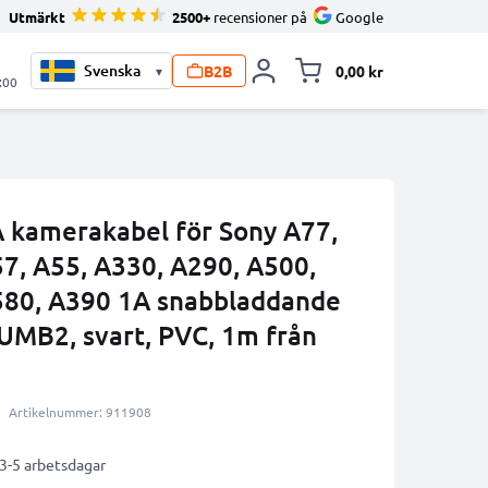
Utmärkt
2500+
recensioner på
Google
B2B
0,00 kr
▾
Toggle minicart, V
:00
A kamerakabel för Sony A77,
57, A55, A330, A290, A500,
580, A390 1A snabbladdande
MB2, svart, PVC, 1m från
Artikelnummer: 911908
 3-5 arbetsdagar