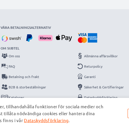
VÅRA BETALNINGSALTERNATIV
OM SUBTEL
Om oss
Allmänna affärsvillkor
FAQ
Returpolicy
Betalning och frakt
Garanti
B2B & storbeställningar
Säkerhet & Certifieringar
Kataloger
Dataskyddsförklaring
r, tillhandahålla funktioner för sociala medier och
Kontakt
Impressum
st tillåta nödvändiga cookies eller hantera dina
 finns i vår
Dataskyddsförklaring
.