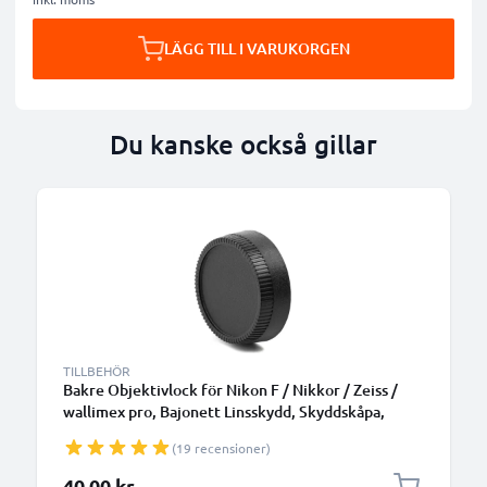
LÄGG TILL I VARUKORGEN
Du kanske också gillar
TILLBEHÖR
Bakre Objektivlock för Nikon F / Nikkor / Zeiss /
wallimex pro, Bajonett Linsskydd, Skyddskåpa,
Keps, Cover Nikon F Mount (AF-S, AF-P, AI)
(19 recensioner)
40,00 kr