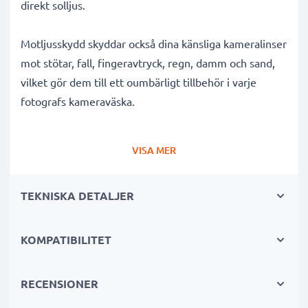
direkt solljus.
Motljusskydd skyddar också dina känsliga kameralinser
mot stötar, fall, fingeravtryck, regn, damm och sand,
vilket gör dem till ett oumbärligt tillbehör i varje
fotografs kameraväska.
Varför välja detta HB-23 tulpan / blomblad / tulip
VISA MER
bajonett Motljusskydd från CELLONIC?
✔ 100 % kompatibelt med Nikon kameror,
TEKNISKA DETALJER
videokameror, systemkameror och mer
✔ Förbättrar färgdjup, kontrast och klarhet
✔ Tar bort oönskat motljus, sidoljusblänk och
KOMPATIBILITET
linsöverstrålning
✔ Skyddar ditt objektiv mot stötar, fall, regn, damm
RECENSIONER
och skador