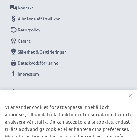
Kontakt
Allmänna affärsvillkor
Returpolicy
Garanti
Säkerhet & Certifieringar
Dataskyddsförklaring
Impressum
VÅRA BETALNINGSALTERNATIV
×
Vi använder cookies för att anpassa innehåll och
annonser, tillhandahålla funktioner för sociala medier och
VÅRA FRAKTPARTNERS
analysera vår trafik. Du kan acceptera alla cookies, endast
tillåta nödvändiga cookies eller hantera dina preferenser.
Mer information om hur vi använder cookies finns i vår
© subtel.se 2026