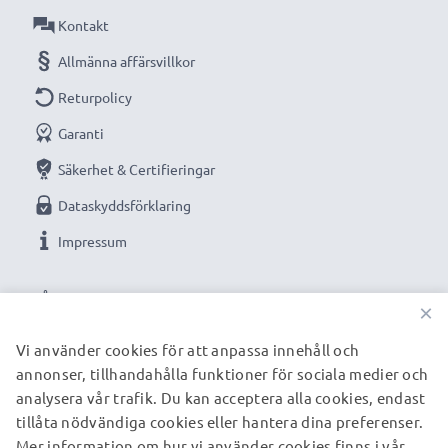
Kontakt
Allmänna affärsvillkor
Returpolicy
Garanti
Säkerhet & Certifieringar
Dataskyddsförklaring
Impressum
VÅRA BETALNINGSALTERNATIV
×
Vi använder cookies för att anpassa innehåll och
annonser, tillhandahålla funktioner för sociala medier och
VÅRA FRAKTPARTNERS
analysera vår trafik. Du kan acceptera alla cookies, endast
tillåta nödvändiga cookies eller hantera dina preferenser.
Mer information om hur vi använder cookies finns i vår
© subtel.se 2026