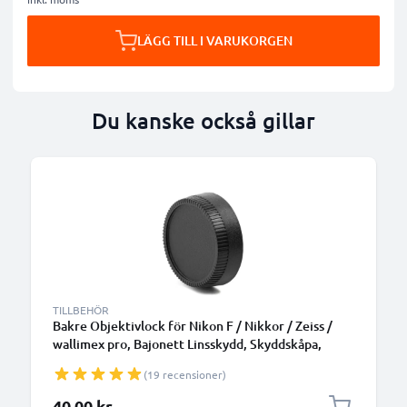
LÄGG TILL I VARUKORGEN
Du kanske också gillar
TILLBEHÖR
Bakre Objektivlock för Nikon F / Nikkor / Zeiss /
wallimex pro, Bajonett Linsskydd, Skyddskåpa,
Keps, Cover Nikon F Mount (AF-S, AF-P, AI)
(19 recensioner)
40,00 kr