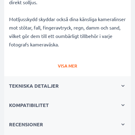
direkt solljus.
Motljusskydd skyddar också dina känsliga kameralinser
mot stötar, fall, fingeravtryck, regn, damm och sand,
vilket gör dem till ett oumbärligt tillbehör i varje
fotografs kameraväska.
Varför välja detta HB-40 tulpan / blomblad / tulip
VISA MER
bajonett Motljusskydd från CELLONIC?
✔ 100 % kompatibelt med Nikon kameror,
TEKNISKA DETALJER
videokameror, systemkameror och mer
✔ Förbättrar färgdjup, kontrast och klarhet
✔ Tar bort oönskat motljus, sidoljusblänk och
KOMPATIBILITET
linsöverstrålning
✔ Skyddar ditt objektiv mot stötar, fall, regn, damm
RECENSIONER
och skador