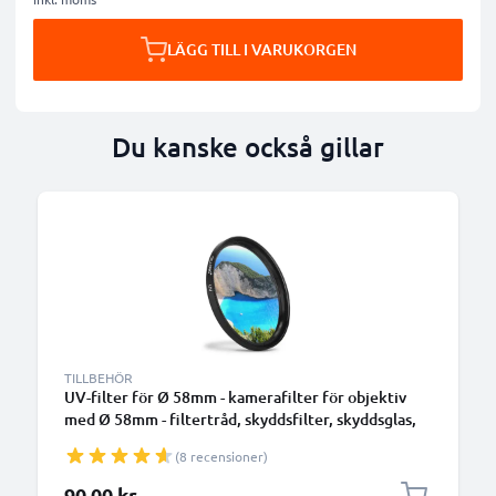
LÄGG TILL I VARUKORGEN
Du kanske också gillar
TILLBEHÖR
UV-filter för Ø 58mm - kamerafilter för objektiv
med Ø 58mm - filtertråd, skyddsfilter, skyddsglas,
klarfilter för kameraobjektiv
(8 recensioner)
90,00 kr