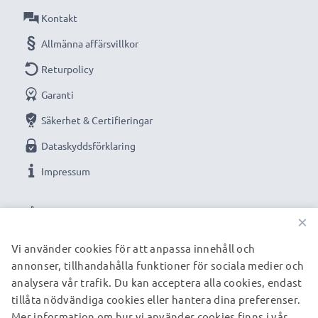
Kontakt
Allmänna affärsvillkor
Returpolicy
Garanti
Säkerhet & Certifieringar
Dataskyddsförklaring
Impressum
VÅRA BETALNINGSALTERNATIV
×
Vi använder cookies för att anpassa innehåll och
annonser, tillhandahålla funktioner för sociala medier och
VÅRA FRAKTPARTNERS
analysera vår trafik. Du kan acceptera alla cookies, endast
tillåta nödvändiga cookies eller hantera dina preferenser.
Mer information om hur vi använder cookies finns i vår
© subtel.se 2026