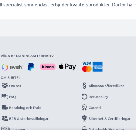
l specialist som endast erbjuder kvalitetsprodukter. Därför har
VÅRA BETALNINGSALTERNATIV
OM SUBTEL
Om oss
Allmänna affärsvillkor
FAQ
Returpolicy
Betalning och frakt
Garanti
B2B & storbeställningar
Säkerhet & Certifieringar
Kataloger
Dataskyddsförklaring