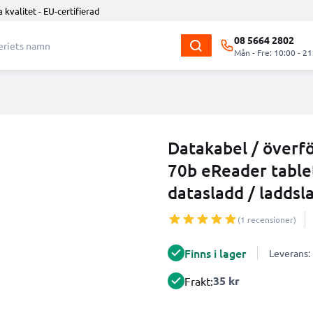
 kvalitet - EU-certifierad
08 5664 2802
Mån - Fre: 10:00 - 21
Datakabel / överfö
70b eReader tablet
datasladd / laddsl
(1 recensioner)
Finns i lager
Leverans:
35 kr
Frakt: