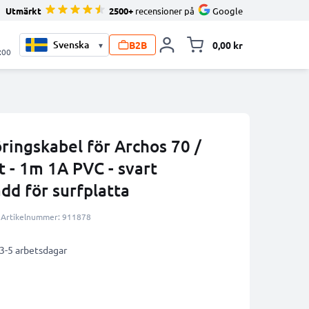
Utmärkt
2500+
recensioner på
Google
B2B
0,00 kr
▾
Toggle minicart, V
:00
ringskabel för Archos 70 /
 - 1m 1A PVC - svart
add för surfplatta
Artikelnummer: 911878
 3-5 arbetsdagar