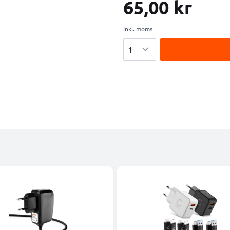
65,00 kr
inkl. moms
Antal