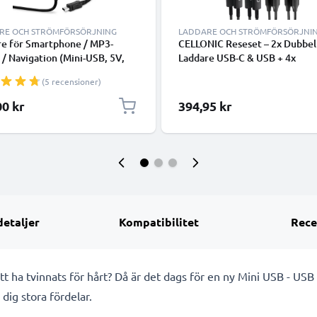
RE OCH STRÖMFÖRSÖRJNING
LADDARE OCH STRÖMFÖRSÖRJNI
re för Smartphone / MP3-
CELLONIC Reseset – 2x Dubbel
 / Navigation (Mini-USB, 5V,
Laddare USB-C & USB + 4x
2000mA / 1,2m) med 2A /
Laddkablar för Smartphone, L
(5 recensioner)
A, 5V - adapter med 1,2m
GPS, Surfplatta, Högtalare,
abel
Smartklocka m.m. – 2x 20W P
00 kr
394,95 kr
Snabbladdare i Svart och Vitt
detaljer
Kompatibilitet
Rece
 att ha tvinnats för hårt? Då är det dags för en ny Mini USB - USB
 dig stora fördelar.