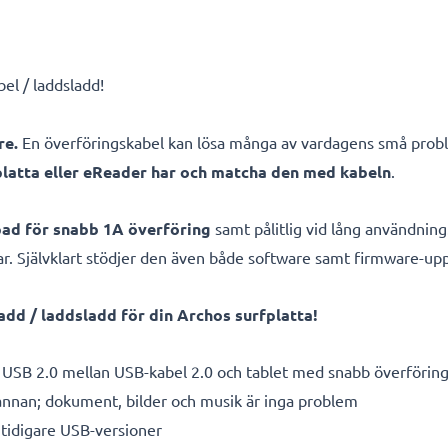
bel / laddsladd!
re.
En överföringskabel kan lösa många av vardagens små probl
platta eller eReader har och matcha den med kabeln
.
apad för snabb 1A överföring
samt pålitlig vid lång användning
gar. Självklart stödjer den även både software samt firmware-up
dd / laddsladd för din Archos surfplatta!
 USB 2.0 mellan USB-kabel 2.0 och tablet med snabb överförin
 annan; dokument, bilder och musik är inga problem
tidigare USB-versioner