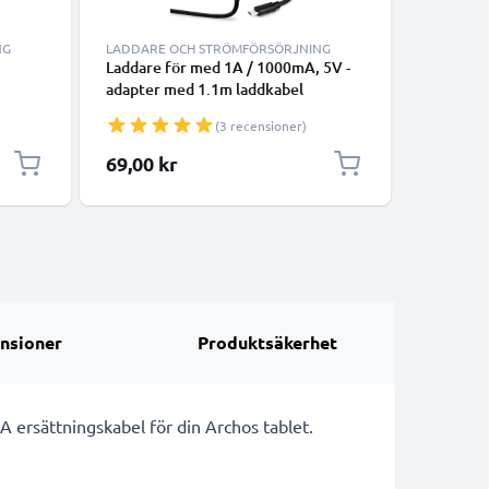
NG
LADDARE OCH STRÖMFÖRSÖRJNING
LADDARE
Laddare för med 1A / 1000mA, 5V -
Laddare 
adapter med 1.1m laddkabel
adapter 
aptop,
(3 recensioner)
D USB
69,00 kr
85,00 k
nsioner
Produktsäkerhet
 A ersättningskabel för din Archos tablet.