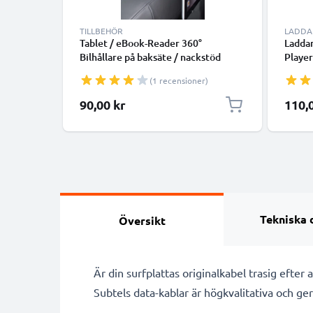
TILLBEHÖR
LADDA
Tablet / eBook-Reader 360°
Ladda
Bilhållare på baksäte / nackstöd
Player
(7"-11")
2A / 
(1 recensioner)
2000m
laddk
90,00 kr
110,
Tekniska 
Översikt
Är din surfplattas originalkabel trasig efter
Subtels data-kablar är högkvalitativa och ger