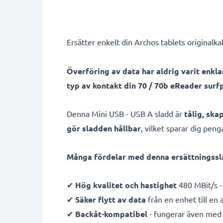
Ersätter enkelt din Archos tablets originalka
Överföring av data har aldrig varit enkla
typ av kontakt din 70 / 70b eReader surf
Denna Mini USB - USB A sladd är
tålig, sk
gör sladden hållbar
, vilket sparar dig pen
Många fördelar med denna ersättningssla
✔
Hög kvalitet och hastighet
480 MBit/s -
✔
Säker flytt av data
från en enhet till en
✔
Backåt-kompatibel
- fungerar även med 