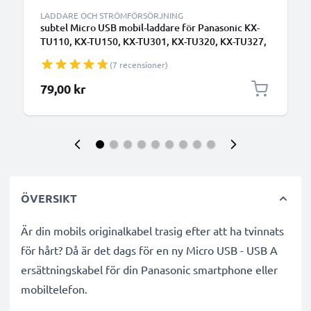
LADDARE OCH STRÖMFÖRSÖRJNING
subtel Micro USB mobil-laddare för Panasonic KX-
TU110, KX-TU150, KX-TU301, KX-TU320, KX-TU327,
KX-TU329, KX-TU400, KX-TU446, KX-TU456, KX-
(7 recensioner)
TU466 med 5W 1A / 1000mA snabbladdning -
strömadapter för mobiltelefon med 1.1m lång kabel
79,00 kr
ÖVERSIKT
Är din mobils originalkabel trasig efter att ha tvinnats
för hårt? Då är det dags för en ny Micro USB - USB A
ersättningskabel för din Panasonic smartphone eller
mobiltelefon.