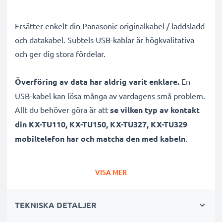
Ersätter enkelt din Panasonic originalkabel / laddsladd
och datakabel. Subtels USB-kablar är högkvalitativa
och ger dig stora fördelar.
Överföring av data har aldrig varit enklare.
En
USB-kabel kan lösa många av vardagens små problem.
Allt du behöver göra är att
se vilken typ av kontakt
din KX-TU110, KX-TU150, KX-TU327, KX-TU329
mobiltelefon har och matcha den med kabeln
.
Denna Micro USB - USB A sladd är
tålig, skapad för
VISA MER
snabb 1A överföring
samt pålitlig vid lång
användning och laddning.
Sladdens 1m längd och
TEKNISKA DETALJER
PVC material gör sladden hållbar
, vilket sparar dig