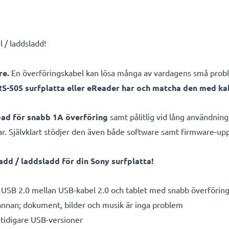
l / laddsladd!
re.
En överföringskabel kan lösa många av vardagens små probl
RS-505 surfplatta eller eReader har och matcha den med ka
apad för snabb 1A överföring
samt pålitlig vid lång användning
gar. Självklart stödjer den även både software samt firmware-up
dd / laddsladd för din Sony surfplatta!
 USB 2.0 mellan USB-kabel 2.0 och tablet med snabb överförin
 annan; dokument, bilder och musik är inga problem
tidigare USB-versioner