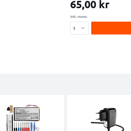
65,00 kr
inkl. moms
Antal