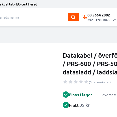
 kvalitet - EU-certifierad
08 5664 2802
Mån - Fre: 10:00 - 21
Datakabel / överf
/ PRS-600 / PRS-50
datasladd / laddsl
(0 recensioner)
Finns i lager
Leverans:
35 kr
Frakt: