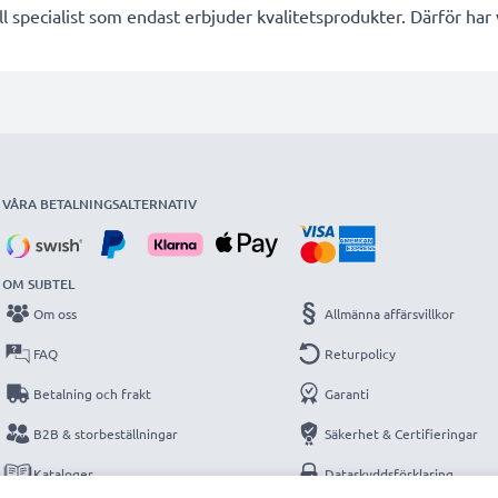
l specialist som endast erbjuder kvalitetsprodukter. Därför har
VÅRA BETALNINGSALTERNATIV
OM SUBTEL
Om oss
Allmänna affärsvillkor
FAQ
Returpolicy
Betalning och frakt
Garanti
B2B & storbeställningar
Säkerhet & Certifieringar
Kataloger
Dataskyddsförklaring