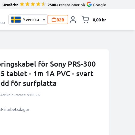
Utmärkt
2500+
recensioner på
Google
B2B
0,00 kr
▾
Toggle minicart, V
:00
öringskabel för Sony PRS-300
5 tablet - 1m 1A PVC - svart
add för surfplatta
Artikelnummer: 910026
 3-5 arbetsdagar