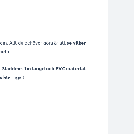
em. Allt du behöver göra är att
se vilken
beln
.
.
Sladdens 1m längd och PVC material
pdateringar!
g