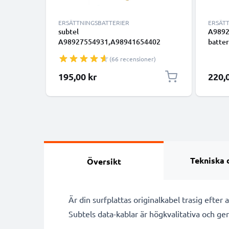
ERSÄTTNINGSBATTERIER
ERSÄT
subtel
A9892
A98927554931,A98941654402
batter
batteri för Sony PRS-600 PRS-
600/BC
(66 recensioner)
600/BC PRS-600/RC surfplatta &
verkty
tablet - ersättningsbatteri 800mAh,
ersät
195,00 kr
220,
3.6V - 3.7V
3.6V -
Tekniska 
Översikt
Är din surfplattas originalkabel trasig efter
Subtels data-kablar är högkvalitativa och ger