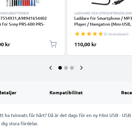
TNINGSBATTERIER
LADDARE OCH STRÖMFÖRSÖRJNI
7554931,A98941654402
Laddare för Smartphone / MP3
i för Sony PRS-600 PRS-
Player / Navigation (Mini-USB,
 PRS-600/RC surfplatta inkl.
2A / 2000mA / 1,2m) med 2A /
(5 recensioner)
gskit för smidigt batteribyte -
2000mA, 5V - adapter med 1,
tningsbatteri med 800mAh,
laddkabel
00 kr
110,00 kr
 3.7V + skruvmejsel-set
detaljer
Kompatibilitet
Rece
 att ha tvinnats för hårt? Då är det dags för en ny Mini USB - USB
 dig stora fördelar.