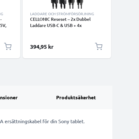
NG
LADDARE OCH STRÖMFÖRSÖRJNING
LADDARE
-
CELLONIC Reseset – 2x Dubbel
Laddare 
 5V,
Laddare USB-C & USB + 4x
adapter 
Laddkablar för Smartphone, Laptop,
2m
GPS, Surfplatta, Högtalare,
Smartklocka m.m. – 2x 20W PD USB
394,95 kr
69,00 k
Snabbladdare i Svart och Vitt
nsioner
Produktsäkerhet
 A ersättningskabel för din Sony tablet.