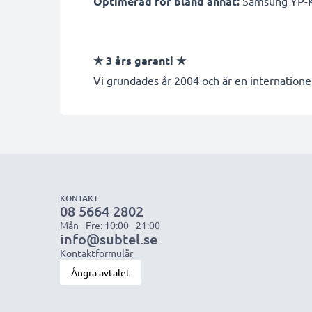
Optimerad för bland annat:
Samsung YP-K3
★
3 års garanti
★
Vi grundades år 2004 och är en internationel
KONTAKT
08 5664 2802
Mån - Fre: 10:00 - 21:00
info@subtel.se
Kontaktformulär
Ångra avtalet