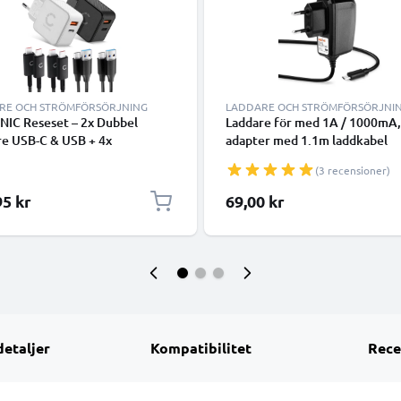
RE OCH STRÖMFÖRSÖRJNING
LADDARE OCH STRÖMFÖRSÖRJNI
NIC Reseset – 2x Dubbel
Laddare för med 1A / 1000mA,
re USB-C & USB + 4x
adapter med 1.1m laddkabel
blar för Smartphone, Laptop,
(3 recensioner)
urfplatta, Högtalare,
klocka m.m. – 2x 20W PD USB
95 kr
69,00 kr
addare i Svart och Vitt
detaljer
Kompatibilitet
Rece