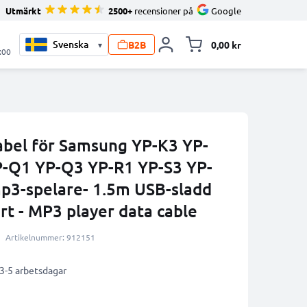
Utmärkt
2500+
recensioner på
Google
B2B
0,00 kr
▾
Toggle minicart, V
:00
abel för Samsung YP-K3 YP-
P-Q1 YP-Q3 YP-R1 YP-S3 YP-
p3-spelare- 1.5m USB-sladd
t - MP3 player data cable
Artikelnummer: 912151
 3-5 arbetsdagar