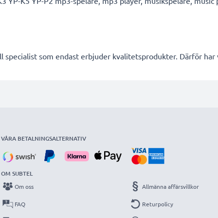
 YP-K5 YP-P2 mp3-spelare, mp3 player, musikspelare, music p
l specialist som endast erbjuder kvalitetsprodukter. Därför har
VÅRA BETALNINGSALTERNATIV
OM SUBTEL
Om oss
Allmänna affärsvillkor
FAQ
Returpolicy