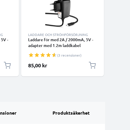
NG
LADDARE OCH STRÖMFÖRSÖRJNING
KABLAR 
 5V -
Laddare för med 2A / 2000mA, 5V -
USB Adap
adapter med 1.2m laddkabel
3000mA (
USB strö
(3 recensioner)
Adapter
85,00 kr
125,00
nsioner
Produktsäkerhet