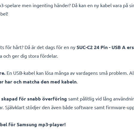
mp3-spelare men ingenting händer? Då kan en ny kabel vara på si
bel!
ats för hårt? Då är det dags för en ny
SUC-C2 24 Pin - USB A er
a och ger dig stora fördelar.
re.
En USB-kabel kan lösa många av vardagens små problem. All
er har och matcha den med kabeln
.
, skapad för snabb överföring
samt pålitlig vid lång användni
gar. Självklart stödjer den även både software samt firmware-up
bel för Samsung mp3-player!