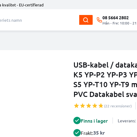
 kvalitet - EU-certifierad
08 5664 2802
Mån - Fre: 10:00 - 21
USB-kabel / datak
K5 YP-P2 YP-P3 Y
S5 YP-T10 YP-T9 m
PVC Datakabel svar
(22 recensioner)
Finns i lager
Leverans:
35 kr
Frakt: