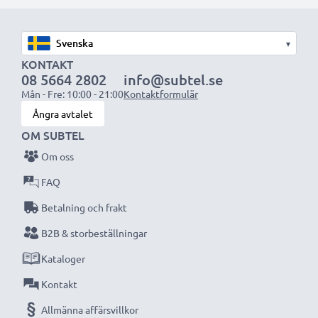
1x 2000mAh batteri:
ca. 4 timmar
1x 3000mAh batteri:
ca. 6 timmar
▾
OBS:
För bästa prestanda och livslängd, ladda
KONTAKT
08 5664 2802
info@subtel.se
batterierna fullt innan första användning.
Mån - Fre: 10:00 - 21:00
Kontaktformulär
Ångra avtalet
Missa aldrig ett ögonblick med denna smarta,
OM SUBTEL
kompakta LCD-batteriladdare från CELLONIC.
Om oss
Beställ nu med snabb leverans och 3 års garanti!
FAQ
Betalning och frakt
B2B & storbeställningar
Kataloger
Kontakt
Allmänna affärsvillkor