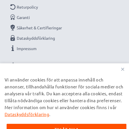
Returpolicy
Garanti
Säkerhet & Certifieringar
Dataskyddsförklaring
Impressum
VÅRA BETALNINGSALTERNATIV
×
Vi använder cookies för att anpassa innehåll och
annonser, tillhandahålla funktioner för sociala medier och
VÅRA FRAKTPARTNERS
analysera vår trafik. Du kan acceptera alla cookies, endast
tillåta nödvändiga cookies eller hantera dina preferenser.
Mer information om hur vi använder cookies finns i vår
© subtel.se 2026
Alla priser är inklusive moms och exklusive fraktkostnader.
Dataskyddsförklaring
.
Observera att alla varumärken som nämns är registrerade
varumärken tillhörande deras ägare och anges på våra