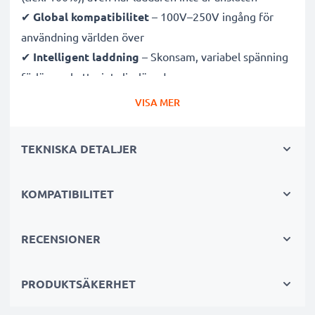
✔
Global kompatibilitet
– 100V–250V ingång för
användning världen över
✔
Intelligent laddning
– Skonsam, variabel spänning
förlänger batteriets livslängd
✔
Certifierad säkerhet
– CE- och RoHS-godkänd med
VISA MER
skydd mot överladdning, överhettning och
kortslutning
TEKNISKA DETALJER
Kompakt & resevänlig
KOMPATIBILITET
✔
Kompakt & lätt
– Perfekt storlek för kameraväskan
✔
Hållbara material
– Flexibel, brytsäker
laddningskabel och strömadapter
RECENSIONER
Snabba laddningstider
PRODUKTSÄKERHET
1x 1000mAh batteri:
ca. 2 timmar