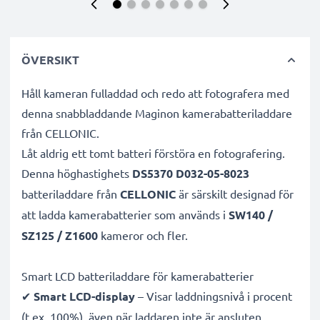
ÖVERSIKT
Håll kameran fulladdad och redo att fotografera med
denna snabbladdande Maginon kamerabatteriladdare
från CELLONIC.
Låt aldrig ett tomt batteri förstöra en fotografering.
Denna höghastighets
DS5370 D032-05-8023
batteriladdare från
CELLONIC
är särskilt designad för
att ladda
kamerabatterier som används i
SW140 /
SZ125 / Z1600
kameror och fler.
Smart LCD batteriladdare för kamerabatterier
✔
Smart LCD-display
– Visar laddningsnivå i procent
(t.ex. 100%), även när laddaren inte är ansluten