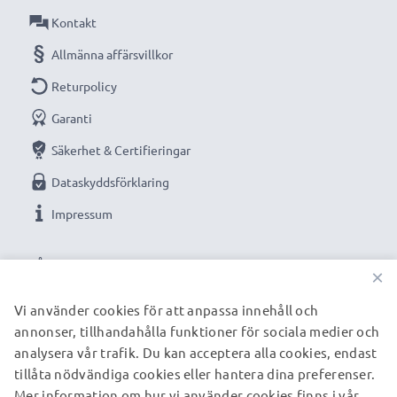
automatisk avstängning.
Kontakt
✔ Högkvalitativt utförande: flexibel, brottsäker
Allmänna affärsvillkor
kvalitetsladdningskabel
Returpolicy
✔ Garanterad säkerhet: skydd mot kortslutning,
Garanti
överhettning och överspänning
Kompakt, utrymmessparande design - även idealisk
Säkerhet & Certifieringar
för användning som reseladdare
Dataskyddsförklaring
✔ Flexibel ingångsspänning & LED-laddningsindikator
Impressum
Tekniska data:
VÅRA BETALNINGSALTERNATIV
Ingång / Input: 12V / 24V
×
Anslutning 1: Mini USB
Vi använder cookies för att anpassa innehåll och
Utgångsspänning / Output Volt: 5V
annonser, tillhandahålla funktioner för sociala medier och
VÅRA FRAKTPARTNERS
Strömstyrka / Output ampere: 1A / 1000mA
analysera vår trafik. Du kan acceptera alla cookies, endast
Effekt / Power Watt: 5W
tillåta nödvändiga cookies eller hantera dina preferenser.
Kabellängd: 1.5m
Mer information om hur vi använder cookies finns i vår
© subtel.se 2026