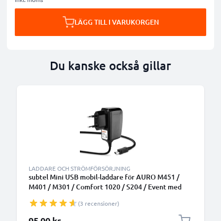
LÄGG TILL I VARUKORGEN
Du kanske också gillar
B
LADDARE OCH STRÖMFÖRSÖRJNING
subtel Mini USB mobil-laddare för AURO M451 /
M401 / M301 / Comfort 1020 / S204 / Event med
5W 1A / 1000mA snabbladdning - strömadapter för
(3 recensioner)
mobiltelefon med 1.1m lång kabel
95,00 kr