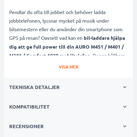
Pendlar du ofta till jobbet och behöver ladda
jobbtelefonen, lyssnar mycket på musik under
bilsemestern eller du använder din smartphone som
GPS på resan? Oavsett vad kan en
bil-laddare hjälpa
dig att ge full power till din AURO M451 / M401 /
M301 / Comfort 1020 mobiltelefon
. Denna hållbara
mobilladdare med laddsladd / USB-kabel är dessutom
VISA MER
lämplig både för snabbladdning samt
underhållsladdning.
TEKNISKA DETALJER
Subtels billaddare för mobiltelefon, som du enkelt och
KOMPATIBILITET
tryggt kan använda i din bils
cigarettuttag/cigarettändare, har både
kortslutningsskydd samt överspänningsskydd
.
RECENSIONER
Den effektiva och högkvalitativa smartphoneladdaren