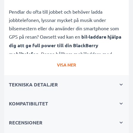
Pendlar du ofta till jobbet och behöver ladda
jobbtelefonen, lyssnar mycket på musik under
bilsemestern eller du använder din smartphone som
GPS på resan? Oavsett vad kan en
bil-laddare hjälpa
dig att ge full power till din BlackBerry
mobiltelefon
. Denna hållbara mobilladdare med
laddsladd / USB-kabel är dessutom lämplig både för
VISA MER
snabbladdning samt underhållsladdning.
TEKNISKA DETALJER
Subtels billaddare för mobiltelefon, som du enkelt och
tryggt kan använda i din bils
KOMPATIBILITET
cigarettuttag/cigarettändare, har både
kortslutningsskydd samt överspänningsskydd
.
Den effektiva och högkvalitativa smartphoneladdaren
RECENSIONER
och laddsladden är
kontrollerad för att hålla hög