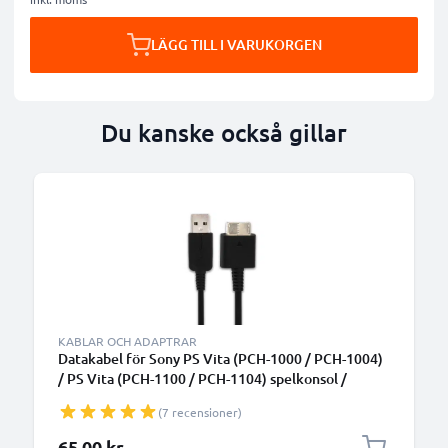
LÄGG TILL I VARUKORGEN
Du kanske också gillar
B
KABLAR OCH ADAPTRAR
Datakabel för Sony PS Vita (PCH-1000 / PCH-1004)
/ PS Vita (PCH-1100 / PCH-1104) spelkonsol /
handenhet - 1m USB-sladd PVC Datakabel svart
(7 recensioner)
65,00 kr