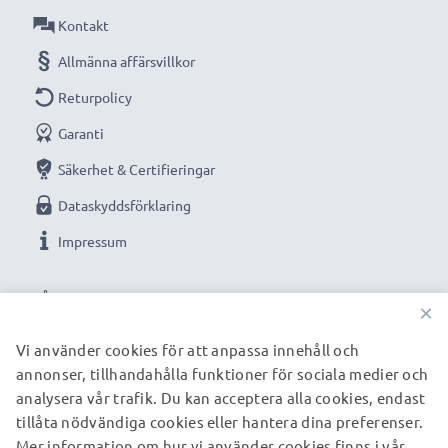
✔ Högkvalitativt utförande: flexibel, brottsäker
Kontakt
kvalitetsladdningskabel
Allmänna affärsvillkor
✔ Garanterad säkerhet: skydd mot kortslutning,
Returpolicy
överhettning och överspänning
Garanti
Kompakt, utrymmessparande design - även idealisk
för användning som reseladdare
Säkerhet & Certifieringar
✔ Flexibel ingångsspänning & LED-laddningsindikator
Dataskyddsförklaring
Impressum
Tekniska data:
Ingång / Input: 12V / 24V
VÅRA BETALNINGSALTERNATIV
Anslutning 1: Mini USB
×
Utgångsspänning / Output Volt: 5V
Vi använder cookies för att anpassa innehåll och
Strömstyrka / Output ampere: 1A / 1000mA
annonser, tillhandahålla funktioner för sociala medier och
VÅRA FRAKTPARTNERS
Effekt / Power Watt: 5W
analysera vår trafik. Du kan acceptera alla cookies, endast
Kabellängd: 1.5m
tillåta nödvändiga cookies eller hantera dina preferenser.
Mer information om hur vi använder cookies finns i vår
© subtel.se 2026