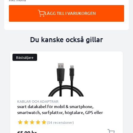
LÄGG TILL I VARUKORGEN
Du kanske också gillar
Bästsäljare
KABLAR OCH ADAPTRAR
svart datakabel för mobil & smartphone,
smartwatch, surfplattor, högtalare, GPS eller
hörlurar - 1m 1A för snabb överföring - PVC USB-
(54 recensioner)
sladd
65,00 kr