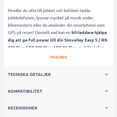
Pendlar du ofta till jobbet och behöver ladda
jobbtelefonen, lyssnar mycket på musik under
bilsemestern eller du använder din smartphone som
GPS på resan? Oavsett vad kan en
bil-laddare hjälpa
dig att ge full power till din Simvalley Easy 5 / RX-
180 Pico / RX-280 Pico / RX-80 Pico mobiltelefon
.
Denna hållbara mobilladdare med laddsladd / USB-
VISA MER
kabel är dessutom lämplig både för snabbladdning
samt underhållsladdning.
TEKNISKA DETALJER
Subtels billaddare för mobiltelefon, som du enkelt och
KOMPATIBILITET
tryggt kan använda i din bils
cigarettuttag/cigarettändare, har både
kortslutningsskydd samt överspänningsskydd
.
RECENSIONER
Den effektiva och högkvalitativa smartphoneladdaren