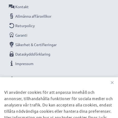
automatisk avstängning.
Kontakt
✔ Högkvalitativt utförande: flexibel, brottsäker
Allmänna affärsvillkor
kvalitetsladdningskabel
Returpolicy
✔ Garanterad säkerhet: skydd mot kortslutning,
Garanti
överhettning och överspänning
Kompakt, utrymmessparande design - även idealisk
Säkerhet & Certifieringar
för användning som reseladdare
Dataskyddsförklaring
✔ Flexibel ingångsspänning & LED-laddningsindikator
Impressum
Tekniska data:
VÅRA BETALNINGSALTERNATIV
Ingång / Input: 12V / 24V
×
Anslutning 1: Mini USB
Vi använder cookies för att anpassa innehåll och
Utgångsspänning / Output Volt: 5V
annonser, tillhandahålla funktioner för sociala medier och
VÅRA FRAKTPARTNERS
Strömstyrka / Output ampere: 1A / 1000mA
analysera vår trafik. Du kan acceptera alla cookies, endast
Effekt / Power Watt: 5W
tillåta nödvändiga cookies eller hantera dina preferenser.
Kabellängd: 1.1m
Mer information om hur vi använder cookies finns i vår
© subtel.se 2026