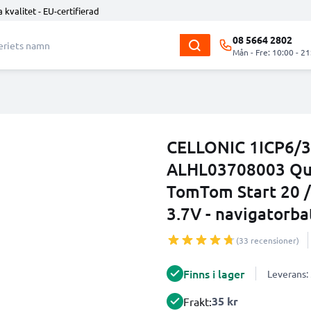
 kvalitet - EU-certifierad
08 5664 2802
Mån - Fre: 10:00 - 21
CELLONIC 1ICP6/
ALHL03708003 Qua
TomTom Start 20 /
3.7V - navigatorba
(33 recensioner)
Finns i lager
Leverans:
35 kr
Frakt: