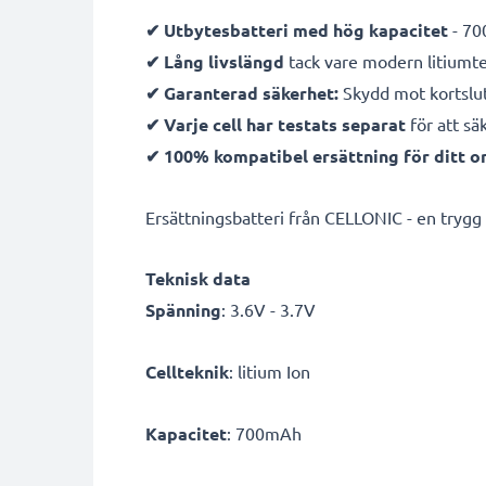
✔ Utbytesbatteri med hög kapacitet
- 70
✔ Lång livslängd
tack vare modern litiumt
✔ Garanterad säkerhet:
Skydd mot kortslut
✔ Varje cell har testats separat
för att sä
✔ 100% kompatibel ersättning för ditt or
Ersättningsbatteri från CELLONIC - en trygg st
Teknisk data
Spänning
: 3.6V - 3.7V
Cellteknik
: litium Ion
Kapacitet
: 700mAh