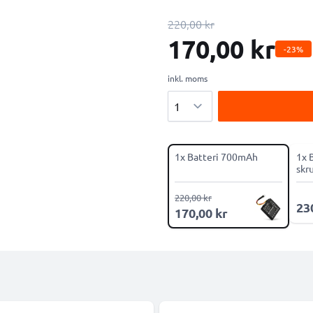
220,00 kr
170,00 kr
-23%
inkl. moms
Antal
1x Batteri 700mAh
1x 
skr
220,00 kr
23
170,00 kr