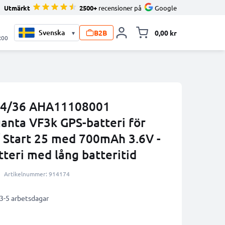
Utmärkt
2500+
recensioner på
Google
B2B
0,00 kr
▾
Toggle minicart, V
:00
34/36 AHA11108001
nta VF3k GPS-batteri för
 Start 25 med 700mAh 3.6V -
tteri med lång batteritid
Artikelnummer: 914174
 3-5 arbetsdagar