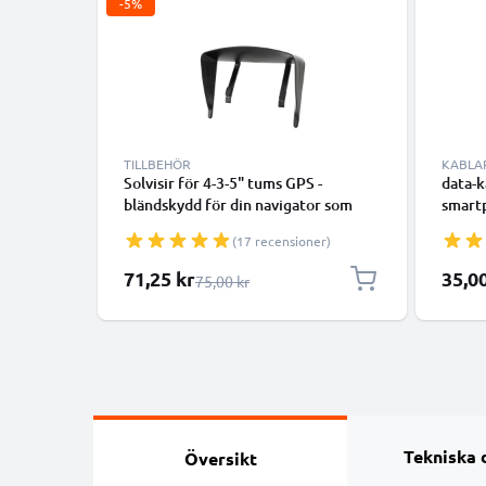
-5%
TILLBEHÖR
KABLA
Solvisir för 4-3-5" tums GPS -
data-k
bländskydd för din navigator som
smart
dämpar solstänk - praktisk
högtal
(17 recensioner)
motljusbländare för GPS, tracker,
1m 1A
navigator
Dataka
Specialpris
71,25 kr
35,0
Ordinarie pris
75,00 kr
Tekniska 
Översikt