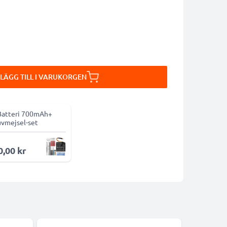
LÄGG TILL I VARUKORGEN
Batteri 700mAh+
uvmejsel-set
0,00 kr