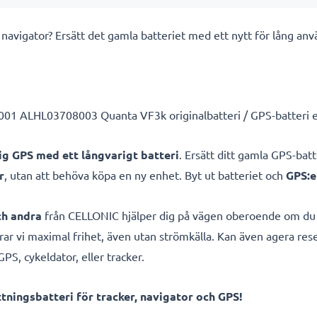
n navigator? Ersätt det gamla batteriet med ett nytt för lång 
01 ALHL03708003 Quanta VF3k originalbatteri / GPS-batteri ell
lig GPS med ett långvarigt batteri
. Ersätt ditt gamla GPS-bat
r
, utan att behöva köpa en ny enhet. Byt ut batteriet och
GPS:e
ch andra
från CELLONIC hjälper dig på vägen oberoende om du b
ar vi maximal frihet, även utan strömkälla. Kan även agera rese
PS, cykeldator, eller tracker.
ningsbatteri för tracker, navigator och GPS!