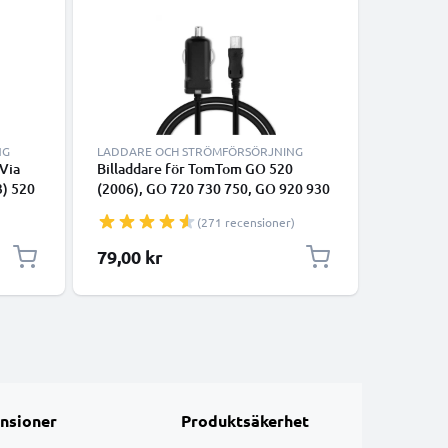
NG
LADDARE OCH STRÖMFÖRSÖRJNING
KABLAR 
 Via
Billaddare för TomTom GO 520
Micro USB
3) 520
(2006), GO 720 730 750, GO 920 930
för kame
t 62
950, ONE XL GPS & navigator med
smartpho
(271 recensioner)
igator
snabb 5V 1A / 1000mA laddning och
surfplat
 1.1m
1.1m USB-kabel / laddsladd
Nylon
79,00 kr
25,00 k
nsioner
Produktsäkerhet