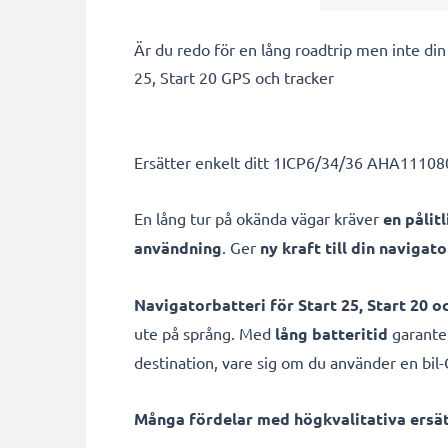
Är du redo för en lång roadtrip men inte di
25, Start 20 GPS och tracker
Ersätter enkelt ditt 1ICP6/34/36 AHA111080
En lång tur på okända vägar kräver
en pålit
användning
. Ger
ny kraft till din navigato
Navigatorbatteri för Start 25, Start 20 o
ute på språng. Med
lång batteritid
garanter
destination, vare sig om du använder en bil-G
Många fördelar med högkvalitativa ersätt