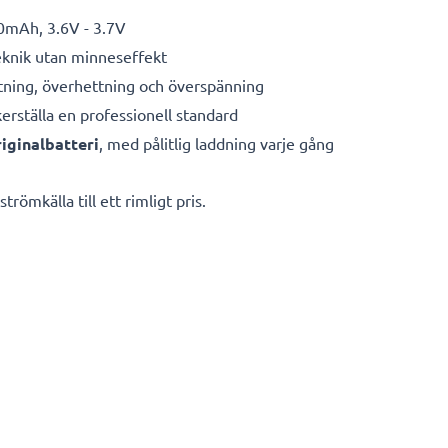
0mAh, 3.6V - 3.7V
eknik utan minneseffekt
ning, överhettning och överspänning
kerställa en professionell standard
iginalbatteri
, med pålitlig laddning varje gång
römkälla till ett rimligt pris.