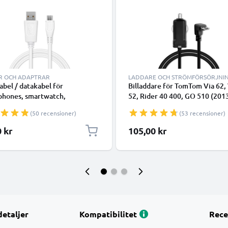
R OCH ADAPTRAR
LADDARE OCH STRÖMFÖRSÖRJNI
abel / datakabel för
Billaddare för TomTom Via 62,
phones, smartwatch,
52, Rider 40 400, GO 510 (201
are, music box eller hörlurar -
(2016) 5200, GO 610 6100 Star
(50 recensioner)
(53 recensioner)
 överföringssladd PVC
Start 52, Touch, Vio GPS & nav
bel vit
med snabb 5V 1A laddning och
0 kr
105,00 kr
USB-kabel / laddsladd
detaljer
Kompatibilitet
Rece