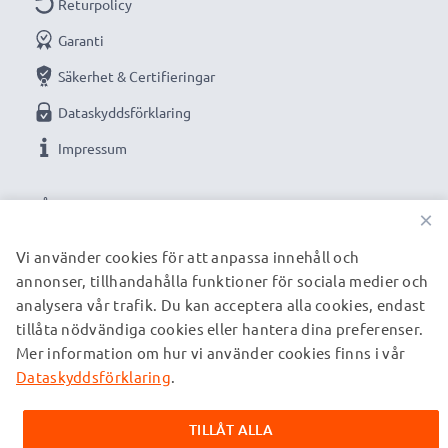
Returpolicy
Garanti
★
3 års garanti
★
Vi grundades år 2004 och är en internationell
Säkerhet & Certifieringar
specialist som endast erbjuder kvalitetsprodukter.
Dataskyddsförklaring
Därför har vi en garanti på 36 månader!
Impressum
VÅRA BETALNINGSALTERNATIV
×
Vi använder cookies för att anpassa innehåll och
annonser, tillhandahålla funktioner för sociala medier och
VÅRA FRAKTPARTNERS
analysera vår trafik. Du kan acceptera alla cookies, endast
tillåta nödvändiga cookies eller hantera dina preferenser.
Mer information om hur vi använder cookies finns i vår
© subtel.se 2026
Alla priser är inklusive moms och exklusive fraktkostnader.
Dataskyddsförklaring
.
Observera att alla varumärken som nämns är registrerade
varumärken tillhörande deras ägare och anges på våra
TILLÅT ALLA
webbsidor enbart för att ge information om våra produkter.