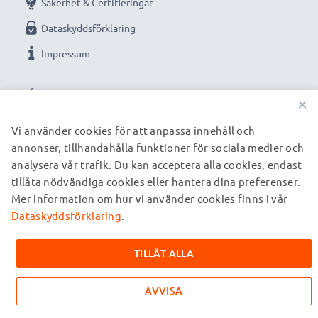
Säkerhet & Certifieringar
Dataskyddsförklaring
Impressum
VÅRA BETALNINGSALTERNATIV
×
Vi använder cookies för att anpassa innehåll och
annonser, tillhandahålla funktioner för sociala medier och
VÅRA FRAKTPARTNERS
analysera vår trafik. Du kan acceptera alla cookies, endast
tillåta nödvändiga cookies eller hantera dina preferenser.
Mer information om hur vi använder cookies finns i vår
© subtel.se 2026
Alla priser är inklusive moms och exklusive fraktkostnader.
Dataskyddsförklaring
.
Observera att alla varumärken som nämns är registrerade
varumärken tillhörande deras ägare och anges på våra
TILLÅT ALLA
webbsidor enbart för att ge information om våra produkter.
AVVISA