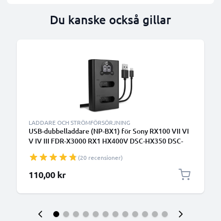
Du kanske också gillar
LADDARE OCH STRÖMFÖRSÖRJNING
USB-dubbelladdare (NP-BX1) för Sony RX100 VII VI
V IV III FDR-X3000 RX1 HX400V DSC-HX350 DSC-
HX60 HDR-CX405 DSC-RX100 + 1m + USB Kabel
(20 recensioner)
från CELLONIC
110,00 kr