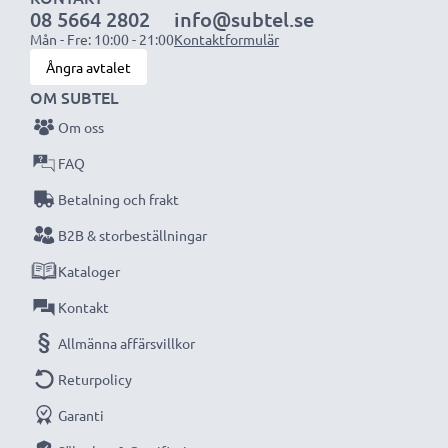
08 5664 2802
info@subtel.se
OBS:
För bästa prestanda och livslängd, ladda
Mån - Fre: 10:00 - 21:00
Kontaktformulär
batterierna fullt innan första användning.
Ångra avtalet
OM SUBTEL
Missa aldrig ett ögonblick med denna smarta,
Om oss
kompakta LCD-batteriladdare från CELLONIC.
FAQ
Beställ nu med snabb leverans och 3 års garanti!
Betalning och frakt
B2B & storbeställningar
Kataloger
Kontakt
Allmänna affärsvillkor
Returpolicy
Garanti