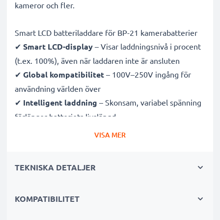
kameror och fler.
Smart LCD batteriladdare för BP-21 kamerabatterier
✔
Smart LCD-display
– Visar laddningsnivå i procent
(t.ex. 100%), även när laddaren inte är ansluten
✔
Global kompatibilitet
– 100V–250V ingång för
användning världen över
✔
Intelligent laddning
– Skonsam, variabel spänning
förlänger batteriets livslängd
✔
Certifierad säkerhet
– CE- och RoHS-godkänd med
VISA MER
skydd mot överladdning, överhettning och
kortslutning
TEKNISKA DETALJER
Kompakt & resevänlig
KOMPATIBILITET
✔
Kompakt & lätt
– Perfekt storlek för kameraväskan
✔
Hållbara material
– Flexibel, brytsäker