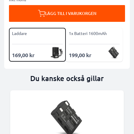
LÄGG TILL I VARUKORGEN
Laddare
1x Batteri 1600mAh
169,00 kr
199,00 kr
Du kanske också gillar
B