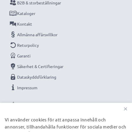
B2B & storbeställningar
Kataloger
Kontakt
Allmänna affärsvillkor
Returpolicy
Garanti
Säkerhet & Certifieringar
Dataskyddsförklaring
Impressum
VÅRA BETALNINGSALTERNATIV
×
Vi använder cookies för att anpassa innehåll och
annonser, tillhandahålla funktioner för sociala medier och
VÅRA FRAKTPARTNERS