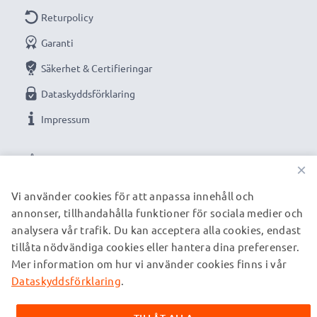
Returpolicy
Garanti
Säkerhet & Certifieringar
Dataskyddsförklaring
Impressum
VÅRA BETALNINGSALTERNATIV
×
Vi använder cookies för att anpassa innehåll och
annonser, tillhandahålla funktioner för sociala medier och
VÅRA FRAKTPARTNERS
analysera vår trafik. Du kan acceptera alla cookies, endast
tillåta nödvändiga cookies eller hantera dina preferenser.
Mer information om hur vi använder cookies finns i vår
© subtel.se 2026
Alla priser är inklusive moms och exklusive fraktkostnader.
Dataskyddsförklaring
.
Observera att alla varumärken som nämns är registrerade
varumärken tillhörande deras ägare och anges på våra