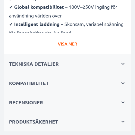
✔
Global kompatibilitet
– 100V–250V ingång för
användning världen över
✔
Intelligent laddning
– Skonsam, variabel spänning
förlänger batteriets livslängd
✔
Certifierad säkerhet
– CE- och RoHS-godkänd med
VISA MER
skydd mot överladdning, överhettning och
kortslutning
TEKNISKA DETALJER
Kompakt & resevänlig
KOMPATIBILITET
✔
Kompakt & lätt
– Perfekt storlek för kameraväskan
✔
Hållbara material
– Flexibel, brytsäker
laddningskabel och strömadapter
RECENSIONER
Snabba laddningstider
PRODUKTSÄKERHET
1x 1000mAh batteri:
ca. 2 timmar