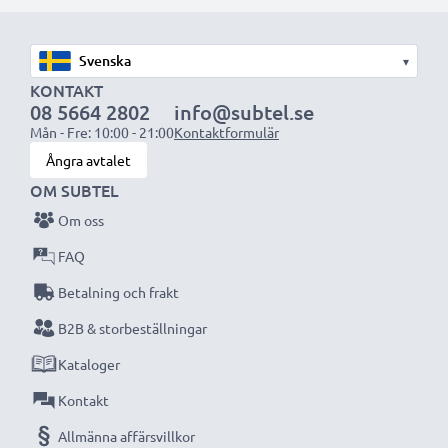
1x 2000mAh batteri:
ca. 4 timmar
1x 3000mAh batteri:
ca. 6 timmar
▾
OBS:
För bästa prestanda och livslängd, ladda
KONTAKT
08 5664 2802
info@subtel.se
batterierna fullt innan första användning.
Mån - Fre: 10:00 - 21:00
Kontaktformulär
Ångra avtalet
Missa aldrig ett ögonblick med denna smarta,
OM SUBTEL
kompakta LCD-batteriladdare från CELLONIC.
Om oss
Beställ nu med snabb leverans och 3 års garanti!
FAQ
Betalning och frakt
B2B & storbeställningar
Kataloger
Kontakt
Allmänna affärsvillkor